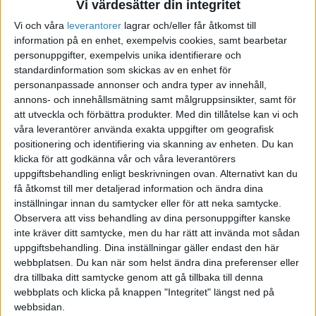
Vi värdesätter din integritet
användaren behöver klicka sig igenom flera webbsidor.
Vi och våra
leverantorer
lagrar och/eller får åtkomst till
Detta sparar tid och ger en mer strömlinjeformad
information på en enhet, exempelvis cookies, samt bearbetar
upplevelse.
personuppgifter, exempelvis unika identifierare och
standardinformation som skickas av en enhet för
Personligt anpassad
personanpassade annonser och andra typer av innehåll,
information
annons- och innehållsmätning samt målgruppsinsikter, samt för
att utveckla och förbättra produkter.
Med din tillåtelse kan vi och
Till skillnad från traditionella sökmotorer kan AI-
våra leverantörer använda exakta uppgifter om geografisk
positionering och identifiering via skanning av enheten. Du kan
lösningar också anpassa svar efter individens
klicka för att godkänna vår och våra leverantörers
preferenser, tidigare frågor och intresseområden.
uppgiftsbehandling enligt beskrivningen ovan. Alternativt kan du
Istället för att enbart indexera webbplatser kan AI
få åtkomst till mer detaljerad information och ändra dina
analysera och förstå frågans underliggande innebörd,
inställningar innan du samtycker eller för att neka samtycke.
vilket resulterar i mer relevanta och personliga svar.
Observera att viss behandling av dina personuppgifter kanske
inte kräver ditt samtycke, men du har rätt att invända mot sådan
Framtiden för
uppgiftsbehandling. Dina inställningar gäller endast den här
webbplatsen. Du kan när som helst ändra dina preferenser eller
informationssökning
dra tillbaka ditt samtycke genom att gå tillbaka till denna
webbplats och klicka på knappen "Integritet" längst ned på
webbsidan.