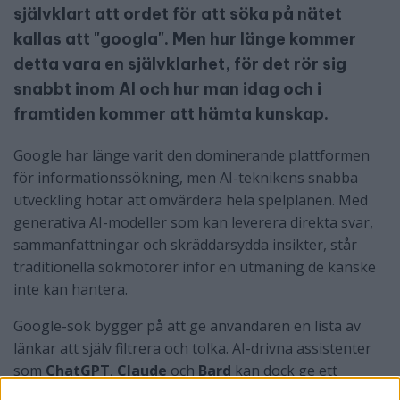
självklart att ordet för att söka på nätet
kallas att "googla". Men hur länge kommer
detta vara en självklarhet, för det rör sig
snabbt inom AI och hur man idag och i
framtiden kommer att hämta kunskap.
Google har länge varit den dominerande plattformen
för informationssökning, men AI-teknikens snabba
utveckling hotar att omvärdera hela spelplanen. Med
generativa AI-modeller som kan leverera direkta svar,
sammanfattningar och skräddarsydda insikter, står
traditionella sökmotorer inför en utmaning de kanske
inte kan hantera.
Google-sök bygger på att ge användaren en lista av
länkar att själv filtrera och tolka. AI-drivna assistenter
som
ChatGPT
,
Claude
och
Bard
kan dock ge ett
sammanhängande och kontextuellt svar direkt, utan att