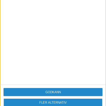
företagare.
Tillsammans gör vi skillnad för landets
värdeskapare.
Bli medlem
Missa inga nyheter! Anmäl dig till ett
förbaskat bra nyhetsbrev.
Skicka
GODKÄNN
Taggar
FLER ALTERNATIV
Google
sökmarknadsföring