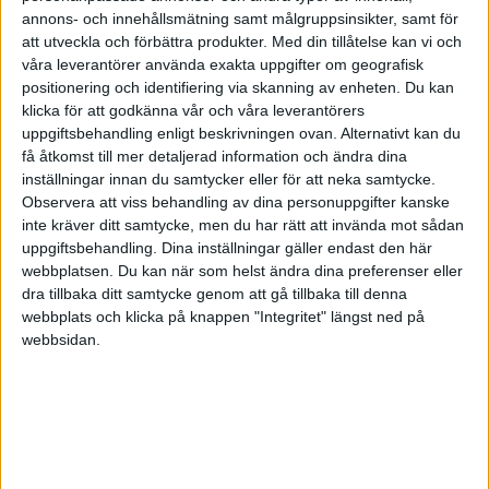
prestera. Du utvärderar alltid processen för att uppnå
annons- och innehållsmätning samt målgruppsinsikter, samt för
resultat. Om en viss process inte fungerar så ändrar du
att utveckla och förbättra produkter.
Med din tillåtelse kan vi och
våra leverantörer använda exakta uppgifter om geografisk
direkt planen för att hitta en optimal strategi som
positionering och identifiering via skanning av enheten. Du kan
kommer att fungera bättre.
klicka för att godkänna vår och våra leverantörers
uppgiftsbehandling enligt beskrivningen ovan. Alternativt kan du
2. Tänker stort
få åtkomst till mer detaljerad information och ändra dina
inställningar innan du samtycker eller för att neka samtycke.
Ser framtida möjligheter - Identifierar nödvändiga
Observera att viss behandling av dina personuppgifter kanske
arbetsuppgifter
inte kräver ditt samtycke, men du har rätt att invända mot sådan
uppgiftsbehandling. Dina inställningar gäller endast den här
Du vet att även om det inte är idealt att arbeta långa
webbplatsen. Du kan när som helst ändra dina preferenser eller
dagar och göra de tråkiga arbetsuppgifterna så
dra tillbaka ditt samtycke genom att gå tillbaka till denna
kommer det löna sig i längden. Du håller ögonen på
webbplats och klicka på knappen "Integritet" längst ned på
webbsidan.
målet och ser de framtida möjligheterna som en källa
av motivation.
3. Inspirationskälla
Genomför affärer - Bryr dig om framgång -
Uppmärksammar ansträngningar