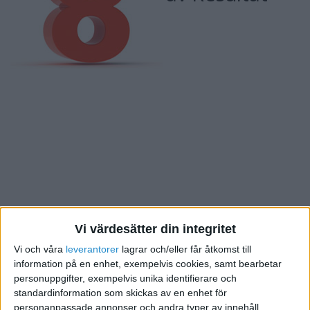
Vi värdesätter din integritet
Vi och våra
leverantorer
lagrar och/eller får åtkomst till
Fokuserar på produktionen - Använder benchmarking -
information på en enhet, exempelvis cookies, samt bearbetar
Uppfyller mål - Utvärderar resultaten
personuppgifter, exempelvis unika identifierare och
standardinformation som skickas av en enhet för
Du förstår att åtgärder inte är det samma som att
personanpassade annonser och andra typer av innehåll,