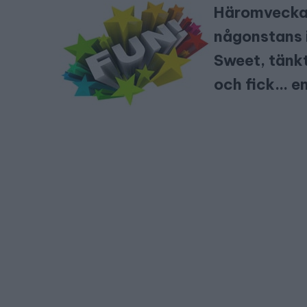
Häromveckan
någonstans 
Sweet, tänkt
och fick… e