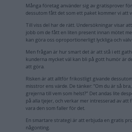
Många företag använder sig av gratisprover för d
dessutom fått det som ett paket kommer vi att va
Till viss del har de rätt. Undersökningar visar at
jobb om de fått en liten present innan mötet 
kan göra oss oproportionerligt lyckliga och välvill
Men frågan är hur smart det är att stå i ett gat
kunderna mycket väl kan bli på gott humör är de
att göra.
Risken är att alltför frikostligt givande dessu
misstror ens värde. De tänker: ”Om du är så bra
grejerna till vem som helst?” Det andas lite desp
på alla tjejer, och verkar mer intresserad av att
vara den som faller för det.
En smartare strategi är att erbjuda en gratis 
någonting.