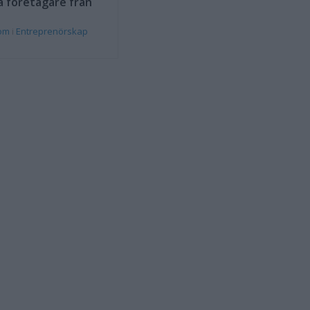
a företagare från
rom
i
Entreprenörskap