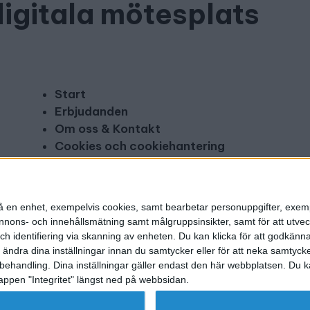
digitala mötesplats
Start
Erbjudanden
Om oss & Kontakt
Cookies och cookiehantering
Copyright och disclaimer
Annonsera
n på en enhet, exempelvis cookies, samt bearbetar personuppgifter, exem
ons- och innehållsmätning samt målgruppsinsikter, samt för att utveck
h identifiering via skanning av enheten. Du kan klicka för att godkänn
h ändra dina inställningar innan du samtycker eller för att neka samtyck
behandling. Dina inställningar gäller endast den här webbplatsen. Du kan
appen "Integritet" längst ned på webbsidan.
g utgivare: Mikael Karlsson