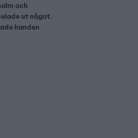
holm och
elade ut något.
pnade handen