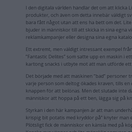
I den digitala världen handlar det om att klicka Lik
produkter, och även om detta innebär väldigt sv
bara fått något utan att ens ha bett om det. Li
bjuder in människor till att skicka in sina egn
reklamkampanjer eller designa sina egna katalo
Ett extremt, men väldigt intressant exempel frå
”Fantastic Delites” som satte upp en maskin i e
kartong snacks i utbyte mot att man utförde ett l
Det började med att maskinen ”bad” personer tr
varje person som deltog ökades kraven, tills en
knappen för att belönas. Men det slutade inte d
människor att hoppa på ett ben, lägga sig på kn
Styrkan i den här kampanjen är att man underhå
krispig bit potatis med kryddor på” knyter man e
Plötsligt fick de människor en känsla med på köpe