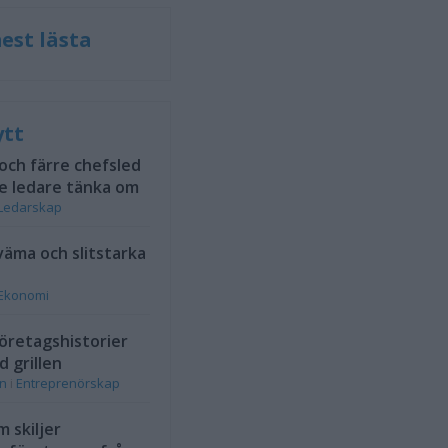
est lästa
ytt
 och färre chefsled
e ledare tänka om
Ledarskap
väma och slitstarka
Ekonomi
öretagshistorier
d grillen
on
i
Entreprenörskap
 skiljer