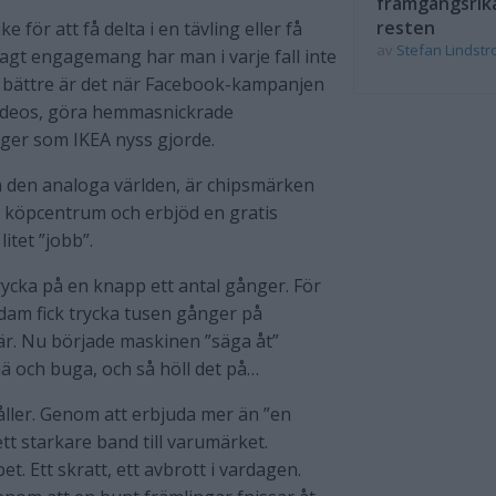
framgångsrik
resten
e för att få delta i en tävling eller få
av
Stefan Lindst
agt engagemang har man i varje fall inte
te bättre är det när Facebook-kampanjen
a videos, göra hemmasnickrade
ger som IKEA nyss gjorde.
n den analoga världen, är chipsmärken
tt köpcentrum och erbjöd en gratis
itet ”jobb”.
ycka på en knapp ett antal gånger. För
 dam fick trycka tusen gånger på
är. Nu började maskinen ”säga åt”
ä och buga, och så höll det på…
ller. Genom att erbjuda mer än ”en
tt starkare band till varumärket.
t. Ett skratt, ett avbrott i vardagen.