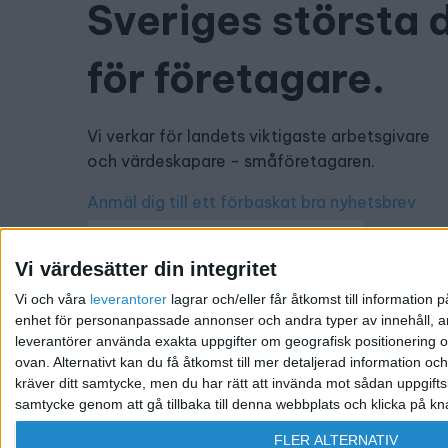
Sveriges största 
för företagare.
Vi verkar för landets viktigaste arbetsgivare
och värdeskapare - småföretagaren.
Anmäl dig till ett förbaskat bra nyhetsbrev
Vi värdesätter din integritet
Vi och våra
leverantorer
lagrar och/eller får åtkomst till informatio
Har du ett nyhetstips?
enhet för personanpassade annonser och andra typer av innehåll, ann
leverantörer använda exakta uppgifter om geografisk positionering oc
Kontakta oss: info@foretagande.se
ovan. Alternativt kan du få åtkomst till mer detaljerad information oc
kräver ditt samtycke, men du har rätt att invända mot sådan uppgifts
samtycke genom att gå tillbaka till denna webbplats och klicka på kn
@ 2026 Företagande.se. All rights reserved. | Ansvari
FLER ALTERNATIV