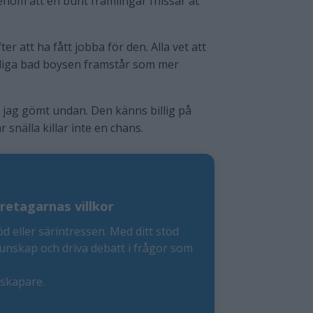
nom att en bunt främlingar fnissar åt
 att ha fått jobba för den. Alla vet att
liga bad boysen framstår som mer
 jag gömt undan. Den känns billig på
 snälla killar inte en chans.
retagarnas villkor
öd eller särintressen. Med ditt stöd
kunskap och driva debatt i frågor som
eskapare.