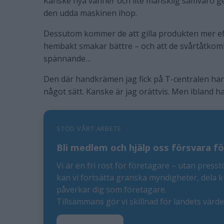
Kanske nya vänner och lite mänsklig samvaro ge
den udda maskinen ihop.
Dessutom kommer de att gilla produkten mer efter
hembakt smakar bättre – och att de svårtåtkom
spännande…
Den där handkrämen jag fick på T-centralen har
något sätt. Kanske är jag orättvis. Men ibland har
STÖD VÅRT ARBETE
Bli medlem och hjälp oss försvara fö
Vi är en fri röst för företagare – utan presst
kan vi fortsätta granska myndigheter, dela 
påverkar dig som företagare.
Tillsammans gör vi skillnad för landets värd