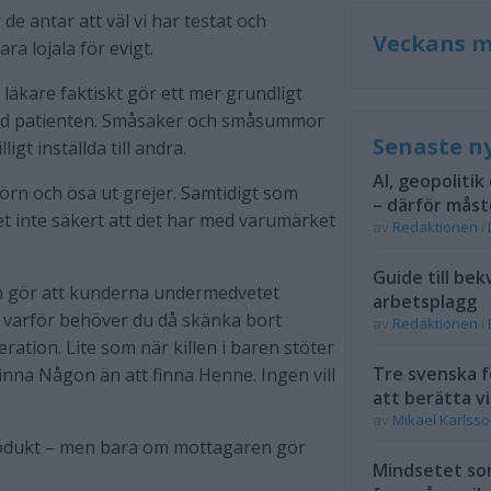
e antar att väl vi har testat och
Veckans m
ra lojala för evigt.
t läkare faktiskt gör ett mer grundligt
med patienten. Småsaker och småsummor
Senaste n
igt inställda till andra.
AI, geopolitik
hörn och ösa ut grejer. Samtidigt som
– därför måst
t inte säkert att det har med varumärket
av
Redaktionen
i
Guide till bek
tom gör att kunderna undermedvetet
arbetsplagg
, varför behöver du då skänka bort
av
Redaktionen
i
eration. Lite som när killen i baren stöter
Tre svenska f
 finna Någon än att finna Henne. Ingen vill
att berätta vi
av
Mikael Karlss
produkt – men bara om mottagaren gör
Mindsetet som