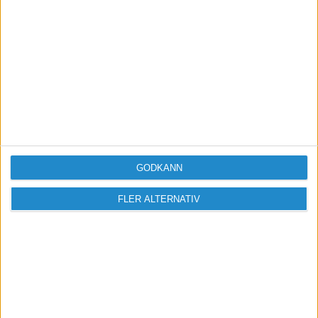
GODKÄNN
FLER ALTERNATIV
Sveriges största digitala
mötesplats för företagare.