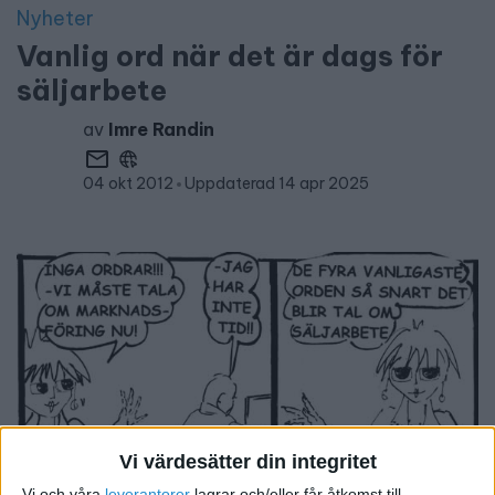
Nyheter
Vanlig ord när det är dags för
säljarbete
av
Imre Randin
04 okt 2012
Uppdaterad 14 apr 2025
Vi värdesätter din integritet
Vi och våra
leverantorer
lagrar och/eller får åtkomst till