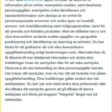
information på en enhet, exempelvis cookies, samt bearbetar
personuppgifter, exempelvis unika identifierare och
standardinformation som skickas av en enhet för
Av Imre Randin
personanpassade annonser och andra typer av innehåll,
annons- och innehållsmätning samt målgruppsinsikter, samt för
att utveckla och förbättra produkter.
Med din tillåtelse kan vi och
våra leverantörer använda exakta uppgifter om geografisk
STÖD VÅRT ARBETE
positionering och identifiering via skanning av enheten. Du kan
Bli medlem och hjälp oss försvara
klicka för att godkänna vår och våra leverantörers
företagarnas villkor
uppgiftsbehandling enligt beskrivningen ovan. Alternativt kan du
få åtkomst till mer detaljerad information och ändra dina
Vi är en fri röst för företagare – utan presstöd
inställningar innan du samtycker eller för att neka samtycke.
eller särintressen. Med ditt stöd kan vi fortsätta
Observera att viss behandling av dina personuppgifter kanske
granska myndigheter, dela kunskap och driva
inte kräver ditt samtycke, men du har rätt att invända mot sådan
uppgiftsbehandling. Dina inställningar gäller endast den här
debatt i frågor som påverkar dig som
webbplatsen. Du kan när som helst ändra dina preferenser eller
företagare.
dra tillbaka ditt samtycke genom att gå tillbaka till denna
Tillsammans gör vi skillnad för landets
webbplats och klicka på knappen "Integritet" längst ned på
värdeskapare.
webbsidan.
Bli medlem