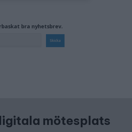
örbaskat bra nyhetsbrev.
Skicka
digitala mötesplats