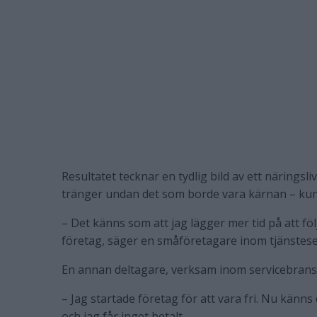
Resultatet tecknar en tydlig bild av ett näring
tränger undan det som borde vara kärnan – kunde
– Det känns som att jag lägger mer tid på att följ
företag, säger en småföretagare inom tjänstese
En annan deltagare, verksam inom servicebransc
– Jag startade företag för att vara fri. Nu känns
och jag får inget betalt.