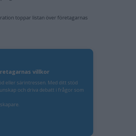
ration toppar listan över företagarnas
retagarnas villkor
öd eller särintressen. Med ditt stöd
kunskap och driva debatt i frågor som
eskapare.