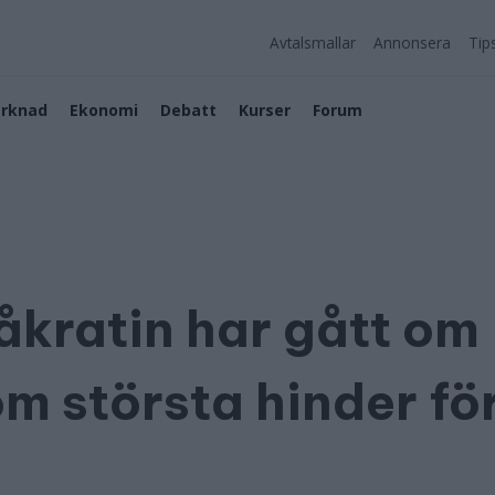
Avtalsmallar
Annonsera
Tip
rknad
Ekonomi
Debatt
Kurser
Forum
åkratin har gått om
om största hinder fö