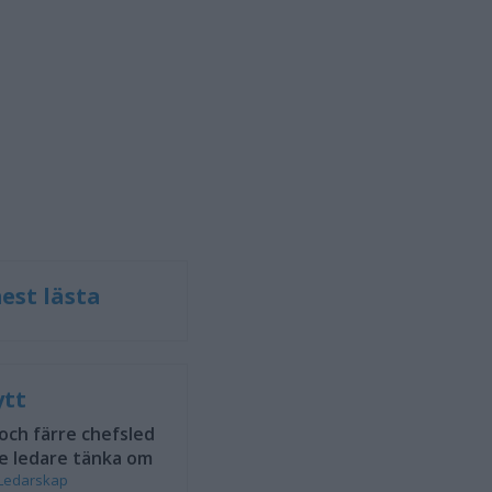
est lästa
ytt
 och färre chefsled
e ledare tänka om
Ledarskap