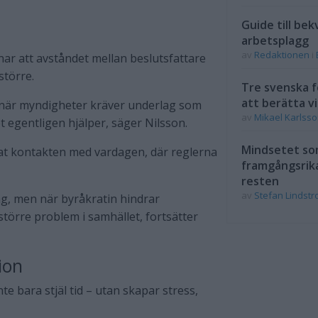
Guide till bek
arbetsplagg
av
Redaktionen
i
ar att avståndet mellan beslutsfattare
större.
Tre svenska f
att berätta vi
 när myndigheter kräver underlag som
av
Mikael Karlss
t egentligen hjälper, säger Nilsson.
Mindsetet som
at kontakten med vardagen, där reglerna
framgångsrik
resten
av
Stefan Lindst
etag, men när byråkratin hindrar
 större problem i samhället, fortsätter
ion
te bara stjäl tid – utan skapar stress,