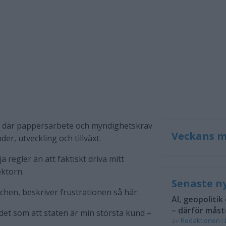
sliv där pappersarbete och myndighetskrav
Veckans m
r, utveckling och tillväxt.
a regler än att faktiskt driva mitt
ktorn.
Senaste n
hen, beskriver frustrationen så här:
AI, geopolitik
– därför måst
 det som att staten är min största kund –
av
Redaktionen
i