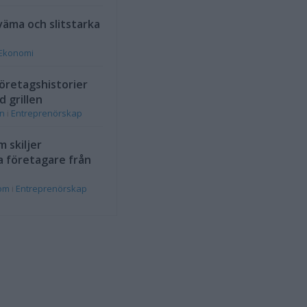
väma och slitstarka
Ekonomi
öretagshistorier
d grillen
on
i
Entreprenörskap
 skiljer
a företagare från
rom
i
Entreprenörskap