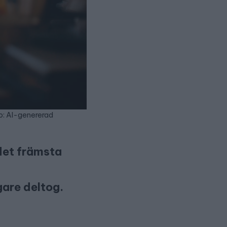
to: AI-genererad
 det främsta
gare deltog.