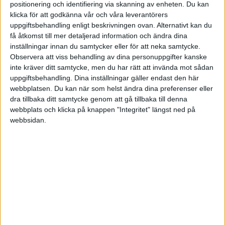
positionering och identifiering via skanning av enheten. Du kan
klicka för att godkänna vår och våra leverantörers
Veckans mest lästa
uppgiftsbehandling enligt beskrivningen ovan. Alternativt kan du
få åtkomst till mer detaljerad information och ändra dina
inställningar innan du samtycker eller för att neka samtycke.
Observera att viss behandling av dina personuppgifter kanske
inte kräver ditt samtycke, men du har rätt att invända mot sådan
Senaste nytt
uppgiftsbehandling. Dina inställningar gäller endast den här
AI, geopolitik och färre chefsled – därför måste
webbplatsen. Du kan när som helst ändra dina preferenser eller
ledare tänka om
dra tillbaka ditt samtycke genom att gå tillbaka till denna
av
Redaktionen
i
Ledarskap
webbplats och klicka på knappen "Integritet" längst ned på
webbsidan.
Guide till bekväma och slitstarka arbetsplagg
av
Redaktionen
i
Ekonomi
Tre svenska företagshistorier att berätta vid
grillen
av
Mikael Karlsson
i
Entreprenörskap
Mindsetet som skiljer framgångsrika företagare
från resten