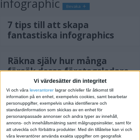
infographic
Bevaka
7 tips till att skapa
fantastiska infographics
Räkna själv hur många
försök dessa företagsledare
gjorde innan de lyckades
Vi värdesätter din integritet
(Infographic)
Vi och våra
leverantorer
lagrar och/eller får åtkomst till
information på en enhet, exempelvis cookies, samt bearbetar
personuppgifter, exempelvis unika identifierare och
standardinformation som skickas av en enhet för
29 sätt att behålla din
personanpassade annonser och andra typer av innehåll,
annons- och innehållsmätning samt målgruppsinsikter, samt för
kreativitet
att utveckla och förbättra produkter.
Med din tillåtelse kan vi och
våra leverantörer använda exakta uppgifter om geografisk