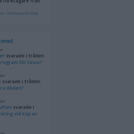
a företagare från
rom
i
Entreprenörskap
rumet
an
ler
svarade i tråden
rogram för Linux?
dan
b
svarade i tråden
ra döden?
dan
ulten
svarade i
öring vid köp av
dan