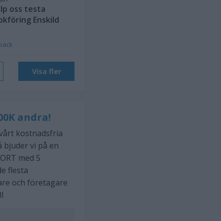
lp oss testa
okföring Enskild
back
Visa fler
00K andra!
 vårt kostnadsfria
 bjuder vi på en
ORT med 5
e flesta
are och företagare
ll