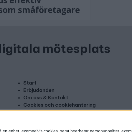
s effektiv
 som småföretagare
digitala mötesplats
Start
Erbjudanden
Om oss & Kontakt
Cookies och cookiehantering
Copyright och disclaimer
Annonsera
n på en enhet, exempelvis cookies, samt bearbetar personuppgifter, exem