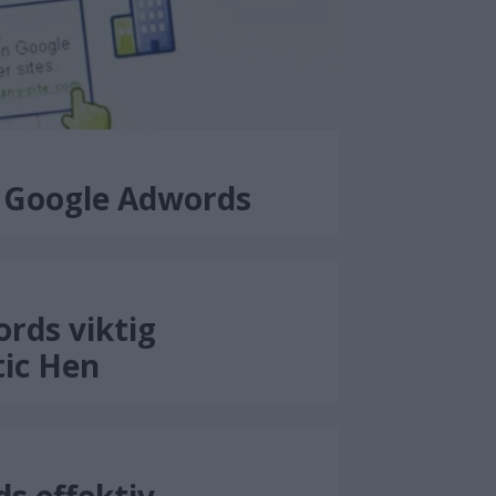
d Google Adwords
rds viktig
tic Hen