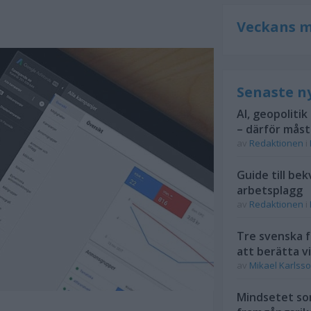
Veckans m
Senaste n
AI, geopolitik
– därför mås
av
Redaktionen
i
Guide till be
arbetsplagg
av
Redaktionen
i
Tre svenska f
att berätta vi
av
Mikael Karlss
Mindsetet som