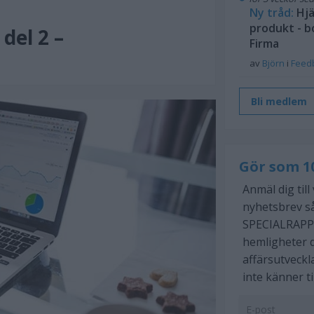
Ny tråd:
Hjä
produkt - b
del 2 –
Firma
av
Björn
i
Feed
Bli medlem
Gör som 1
Anmäl dig till
nyhetsbrev så
SPECIALRAPP
hemligheter d
affärsutveckl
inte känner ti