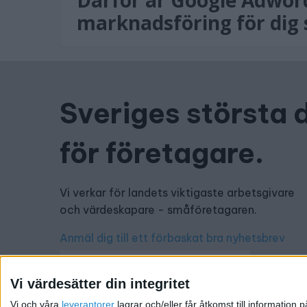
Därför är Google Adword
marknadsföring för dig
Sveriges största 
för företagare.
Vi verkar för landets viktigaste arbetsgivare
och värdeskapare - småföretagaren.
Anmäl dig till ett förbaskat bra nyhetsbrev
Vi värdesätter din integritet
Vi och våra
leverantorer
lagrar och/eller får åtkomst till informatio