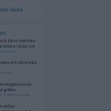
est lästa
ytt
 och färre chefsled
te ledare tänka om
Ledarskap
kväma och slitstarka
Ekonomi
öretagshistorier
d grillen
on
i
Entreprenörskap
 skiljer