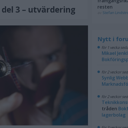
framgångsrik
resten
del 3 – utvärdering
av
Stefan Lindst
Nytt i fo
för 1 vecka sed
Mikael Jenk
Bokföringsp
för 2 veckor se
Synlig Web
Marknadsfö
för 2 veckor se
Teknikkons
tråden
Bokf
lagerbolag
för 3 veckor se