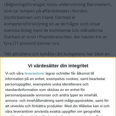
rådgivningsföretaget Azets undersökning Barometern,
som tar tempen på affärsklimatet i Norden,
Storbritannien och Irland. Därmed är
kompetensförsörjning en av de frågor som oroar
svenska bolag mest de kommande tolv månaderna.
Starkast är oron i finansbranschen, där nästan tre av
fyra (71 procent) känner oro.
"Att attrahera och behålla rätt kompetens har blivit en
allt större utmaning för svenska företag.
Vi värdesätter din integritet
Kompetensförsörjning blir en allt mer affärskritisk
fråga för många organisationers långsiktiga
Vi och våra
leverantorer
lagrar och/eller får åtkomst till
information på en enhet, exempelvis cookies, samt bearbetar
utveckling", säger Jeanine Doeser, People Director på
personuppgifter, exempelvis unika identifierare och
Azets.
standardinformation som skickas av en enhet för
personanpassade annonser och andra typer av innehåll,
Samtidigt finns en tydlig vilja att agera. 60 procent av
annons- och innehållsmätning samt målgruppsinsikter, samt för
bolagen planerar att antingen expandera (26 procent)
att utveckla och förbättra produkter.
Med din tillåtelse kan vi och
eller rekrytera (34 procent) under det kommande året.
våra leverantörer använda exakta uppgifter om geografisk