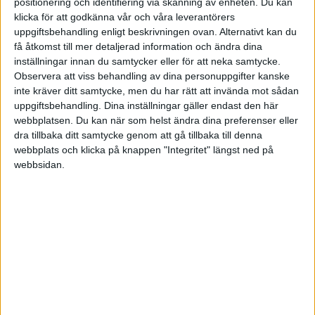
Dessutom uppger en majoritet (81 procent) att
positionering och identifiering via skanning av enheten. Du kan
successionsplanering prioriteras högt.
klicka för att godkänna vår och våra leverantörers
uppgiftsbehandling enligt beskrivningen ovan. Alternativt kan du
få åtkomst till mer detaljerad information och ändra dina
inställningar innan du samtycker eller för att neka samtycke.
Observera att viss behandling av dina personuppgifter kanske
inte kräver ditt samtycke, men du har rätt att invända mot sådan
uppgiftsbehandling. Dina inställningar gäller endast den här
webbplatsen. Du kan när som helst ändra dina preferenser eller
dra tillbaka ditt samtycke genom att gå tillbaka till denna
webbplats och klicka på knappen "Integritet" längst ned på
webbsidan.
Undersökningen genomfördes i februari–mars 2026
med cirka 1 768 deltagande företag, varav drygt 280