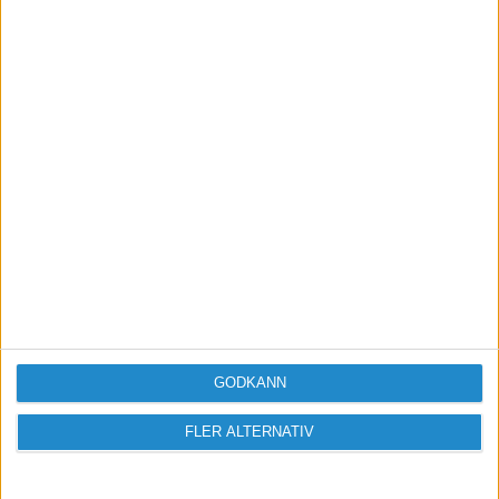
Skicka
Taggar
SCB-statistik / Källa: SCB
GODKÄNN
FLER ALTERNATIV