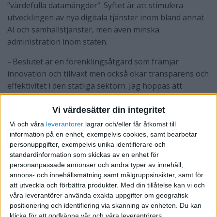
“värdefulla datamängder”. Syftet är att stimulera
utvecklingen av nya digitala tjänster inom bland annat
AI och samhällstjänster, men även minska
administration inom staten.
– Beslutet är en förenklingsåtgärd som främjar
innovation och tillväxt men också ökar transparens och
effektivitet i den statliga sektorn. Jag hoppas att
företag, entreprenörer och utvecklare använder öppen
data för att skapa nya tjänster, appar och
Vi värdesätter din integritet
affärsmöjligheter, säger civilminister Erik Slottner.
Vi och våra
leverantorer
lagrar och/eller får åtkomst till
information på en enhet, exempelvis cookies, samt bearbetar
Bakgrunden till förändringen är den nya öppna
personuppgifter, exempelvis unika identifierare och
datalagen, som kräver att vissa centrala datamängder –
standardinformation som skickas av en enhet för
personanpassade annonser och andra typer av innehåll,
exempelvis företagsinformation – ska göras
annons- och innehållsmätning samt målgruppsinsikter, samt för
kostnadsfritt tillgängliga i maskinläsbara format.
att utveckla och förbättra produkter.
Med din tillåtelse kan vi och
våra leverantörer använda exakta uppgifter om geografisk
positionering och identifiering via skanning av enheten. Du kan
klicka för att godkänna vår och våra leverantörers