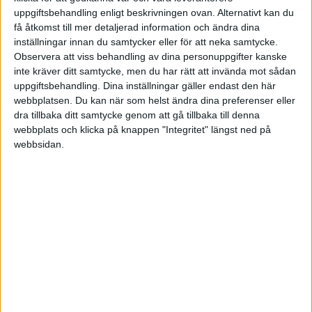
uppgiftsbehandling enligt beskrivningen ovan. Alternativt kan du
få åtkomst till mer detaljerad information och ändra dina
inställningar innan du samtycker eller för att neka samtycke.
Observera att viss behandling av dina personuppgifter kanske
inte kräver ditt samtycke, men du har rätt att invända mot sådan
uppgiftsbehandling. Dina inställningar gäller endast den här
webbplatsen. Du kan när som helst ändra dina preferenser eller
dra tillbaka ditt samtycke genom att gå tillbaka till denna
webbplats och klicka på knappen "Integritet" längst ned på
webbsidan.
SCB har också fått utökade resurser i budgeten för
2025 för att kunna genomföra förändringen.
STÖD VÅRT ARBETE