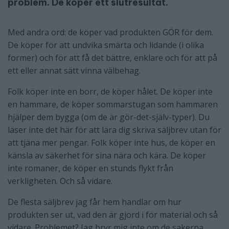
problem. De köper ett slutresultat.
Med andra ord: de köper vad produkten GÖR för dem.
De köper för att undvika smärta och lidande (i olika
former) och för att få det bättre, enklare och för att på
ett eller annat sätt vinna välbehag.
Folk köper inte en borr, de köper hålet. De köper inte
en hammare, de köper sommarstugan som hammaren
hjälper dem bygga (om de är gör-det-själv-typer). Du
läser inte det här för att lära dig skriva säljbrev utan för
att tjäna mer pengar. Folk köper inte hus, de köper en
känsla av säkerhet för sina nära och kära. De köper
inte romaner, de köper en stunds flykt från
verkligheten. Och så vidare.
De flesta säljbrev jag får hem handlar om hur
produkten ser ut, vad den är gjord i för material och så
vidare. Problemet? Jag bryr mig inte om de sakerna