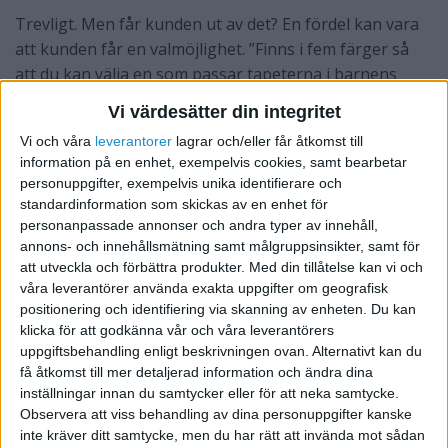
Trevligt. Men får kunden ut av det? En fördel kan vara
att kunden får en valmöjlighet. ”Finns i fem färger så
att du kan välja en som passar tapeterna i barnens
sovrum.”
Vi värdesätter din integritet
Vi och våra
leverantorer
lagrar och/eller får åtkomst till
2. Den väger 1 kilo.
information på en enhet, exempelvis cookies, samt bearbetar
personuppgifter, exempelvis unika identifierare och
Hurra! Men ännu en gång: vad får kunden ut av det?
standardinformation som skickas av en enhet för
Den är lätt eller hur? Väger bara ett kilo. ”Nu kan du
personanpassade annonser och andra typer av innehåll,
lätt plocka ihop barnens leksaker när John Blund är i
annons- och innehållsmätning samt målgruppsinsikter, samt för
att utveckla och förbättra produkter.
Med din tillåtelse kan vi och
antågande utan att bryta ryggen av dig.
våra leverantörer använda exakta uppgifter om geografisk
positionering och identifiering via skanning av enheten. Du kan
3. Den har hjul.
klicka för att godkänna vår och våra leverantörers
uppgiftsbehandling enligt beskrivningen ovan. Alternativt kan du
Utmärkt. Och vad får kunden ut av det? ”Plastmojängen
få åtkomst till mer detaljerad information och ändra dina
inställningar innan du samtycker eller för att neka samtycke.
har mjuka gummi hjul så att du snabbt och enkelt rullar
Observera att viss behandling av dina personuppgifter kanske
in den under sängen eller skrivbordet.”
inte kräver ditt samtycke, men du har rätt att invända mot sådan