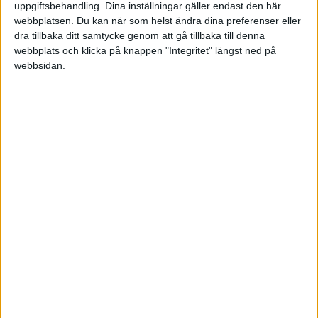
uppgiftsbehandling. Dina inställningar gäller endast den här
4. Den kostar 37 kronor.
webbplatsen. Du kan när som helst ändra dina preferenser eller
dra tillbaka ditt samtycke genom att gå tillbaka till denna
webbplats och klicka på knappen "Integritet" längst ned på
Nästan gratis. ”Priset är bara 37 kronor och du har
webbsidan.
nytta av den varje dag.”
Här är ett enkelt sätt att
förvandla tråkiga fakta till
sexiga fördelar i ditt säljbrev