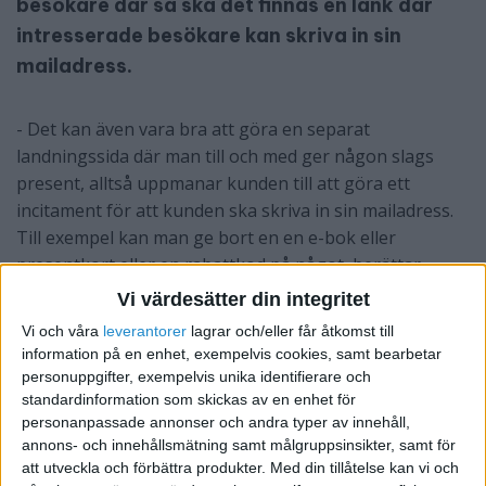
besökare där så ska det finnas en länk där
intresserade besökare kan skriva in sin
mailadress.
- Det kan även vara bra att göra en separat
landningssida där man till och med ger någon slags
present, alltså uppmanar kunden till att göra ett
incitament för att kunden ska skriva in sin mailadress.
Till exempel kan man ge bort en en e-bok eller
presentkort eller en rabattkod på något, berättar
Thomas.
Vi värdesätter din integritet
Vi och våra
leverantorer
lagrar och/eller får åtkomst till
På så sätt lockar man fler att vilja ge sin mailadress. Om
information på en enhet, exempelvis cookies, samt bearbetar
man har kunden i en butik så kan man också fråga
personuppgifter, exempelvis unika identifierare och
kunden om det är ok att man får hans eller hennes
standardinformation som skickas av en enhet för
personanpassade annonser och andra typer av innehåll,
mailadress så att man kan skicka information och
annons- och innehållsmätning samt målgruppsinsikter, samt för
erbjudanden.
att utveckla och förbättra produkter.
Med din tillåtelse kan vi och