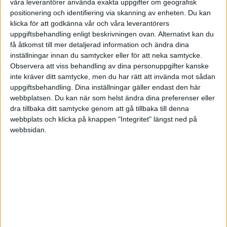
våra leverantörer använda exakta uppgifter om geografisk
I en del av mina butiker kallade vi det för VIP - brev
positionering och identifiering via skanning av enheten. Du kan
istället för nyhetsbrev. Allt för att locka en viss
klicka för att godkänna vår och våra leverantörers
uppgiftsbehandling enligt beskrivningen ovan. Alternativt kan du
kundkategori att vilja ge ut sin mailadress för en del
få åtkomst till mer detaljerad information och ändra dina
anser inte det räcker med ett vanligt nyhetsbrev,
inställningar innan du samtycker eller för att neka samtycke.
tillägger han.
Observera att viss behandling av dina personuppgifter kanske
inte kräver ditt samtycke, men du har rätt att invända mot sådan
Kommer det bli lättare eller svårare i framtiden att få
uppgiftsbehandling. Dina inställningar gäller endast den här
webbplatsen. Du kan när som helst ändra dina preferenser eller
människor att lämna sina mailadresser?
dra tillbaka ditt samtycke genom att gå tillbaka till denna
webbplats och klicka på knappen "Integritet" längst ned på
- Mycket intressant fråga, lite både och tror jag. Jag
webbsidan.
tror dock att allt handlar om hur saker och ting
utvecklas men troligen kommer det att bli lite svårare
för idag går det mer och mer åt sociala medier hållet
där det faktiskt är individen själv som bedömer eller
bestämmer vem som ska få lov att interagera med dem
Han tror dock att fler och fler företag kommer att inse
att de säljfokuserande breven är många gånger sämre