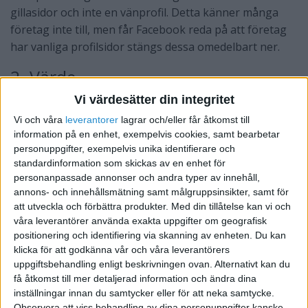
gillasidor och inte en vänprofil. Detta känner många
företag inte till, men får Facebook reda på att företag
har vanliga profilsidor stängs dessa omedelbart ner.
2. Värde
Vi värdesätter din integritet
Det är viktigt att kunna tillföra ett värde genom sin
gillasida. De som gillar din sida ska känna att de får ut
Vi och våra
leverantorer
lagrar och/eller får åtkomst till
något av det. Det kan verka svårt men behöver absolut
information på en enhet, exempelvis cookies, samt bearbetar
personuppgifter, exempelvis unika identifierare och
inte vara det. Du kan vara väldigt kommersiell och
standardinformation som skickas av en enhet för
samtidigt skapa värde för dina gillare. Du kan till
personanpassade annonser och andra typer av innehåll,
exempel dela med dig av ett recept på en god pizzadeg
annons- och innehållsmätning samt målgruppsinsikter, samt för
som ditt företag eller en samarbetspartner tagit fram.
att utveckla och förbättra produkter.
Med din tillåtelse kan vi och
Och genom att ha bred kunskap inom ett visst område
våra leverantörer använda exakta uppgifter om geografisk
positionering och identifiering via skanning av enheten. Du kan
kan du skapa värde bara genom att dela med dig av den
klicka för att godkänna vår och våra leverantörers
till andra. Du kanske inte anlitas, men bara genom att
uppgiftsbehandling enligt beskrivningen ovan. Alternativt kan du
skapa värde hos andra kan du stärka ditt perosonliga
få åtkomst till mer detaljerad information och ändra dina
varumärke vilket kan ge utdelning i ett senare skede.
inställningar innan du samtycker eller för att neka samtycke.
Observera att viss behandling av dina personuppgifter kanske