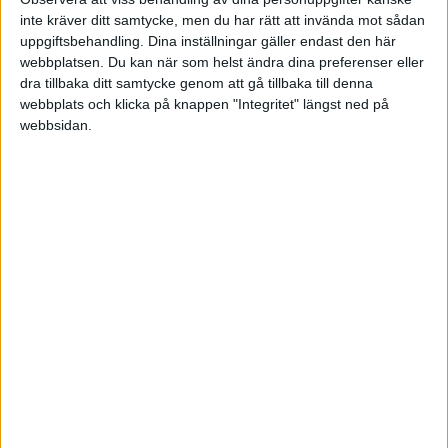
3. Dialog
inte kräver ditt samtycke, men du har rätt att invända mot sådan
uppgiftsbehandling. Dina inställningar gäller endast den här
webbplatsen. Du kan när som helst ändra dina preferenser eller
dra tillbaka ditt samtycke genom att gå tillbaka till denna
webbplats och klicka på knappen "Integritet" längst ned på
webbsidan.
Ingen gillar en spam-maskin som bara gör reklam. Se
till att föra en dialog med dina följare för att visa
intresse och skapa relationer. Att ställa frågor är