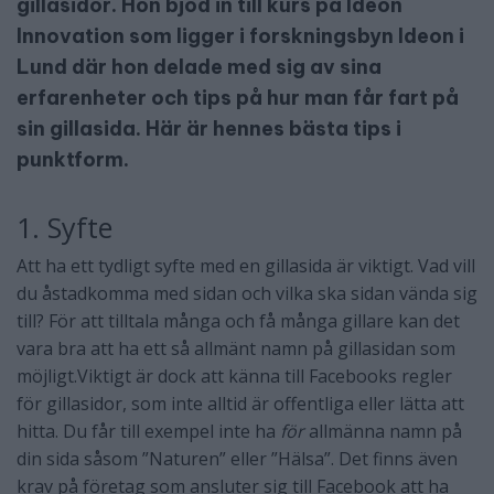
gillasidor. Hon bjöd in till kurs på Ideon
Innovation som ligger i forskningsbyn Ideon i
Lund där hon delade med sig av sina
erfarenheter och tips på hur man får fart på
sin gillasida. Här är hennes bästa tips i
punktform.
1. Syfte
Att ha ett tydligt syfte med en gillasida är viktigt. Vad vill
du åstadkomma med sidan och vilka ska sidan vända sig
till? För att tilltala många och få många gillare kan det
vara bra att ha ett så allmänt namn på gillasidan som
möjligt.Viktigt är dock att känna till Facebooks regler
för gillasidor, som inte alltid är offentliga eller lätta att
hitta. Du får till exempel inte ha
för
allmänna namn på
din sida såsom ”Naturen” eller ”Hälsa”. Det finns även
krav på företag som ansluter sig till Facebook att ha