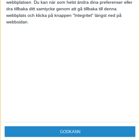
webbplatsen. Du kan när som helst ändra dina preferenser eller
dra tillbaka ditt samtycke genom att gå tillbaka till denna
webbplats och klicka på knappen "Integritet" längst ned på
webbsidan.
Sveriges största digitala
mötesplats för företagare.
Vi verkar för landets viktigaste arbetsgivare och
värdeskapare - småföretagaren.
Anmäl dig till ett förbaskat bra nyhetsbrev
GODKÄNN