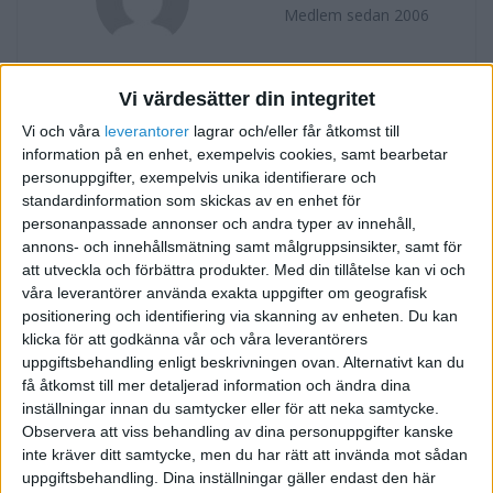
Medlem sedan 2006
Följ
Skicka meddelande
Vi värdesätter din integritet
Vi och våra
leverantorer
lagrar och/eller får åtkomst till
FORUMAKTIVITET
information på en enhet, exempelvis cookies, samt bearbetar
personuppgifter, exempelvis unika identifierare och
Medelantal anställda
för 20 år sedan
standardinformation som skickas av en enhet för
i Bokföring forum, Skatter och
Svar
personanpassade annonser och andra typer av innehåll,
Företagsformer
annons- och innehållsmätning samt målgruppsinsikter, samt för
att utveckla och förbättra produkter.
Med din tillåtelse kan vi och
våra leverantörer använda exakta uppgifter om geografisk
Friskvård och Arbetslivsinriktad rehabilitering
för 20 år sedan
positionering och identifiering via skanning av enheten. Du kan
i Presentera dig och ditt företag
Tråd
klicka för att godkänna vår och våra leverantörers
uppgiftsbehandling enligt beskrivningen ovan. Alternativt kan du
få åtkomst till mer detaljerad information och ändra dina
inställningar innan du samtycker eller för att neka samtycke.
Observera att viss behandling av dina personuppgifter kanske
inte kräver ditt samtycke, men du har rätt att invända mot sådan
uppgiftsbehandling. Dina inställningar gäller endast den här