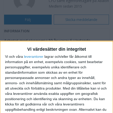
CFO samt egenföretagare på Abalon
Medlem sedan 2015
Följ
Skicka meddelande
INFORMATION
Arbetat med ekonomi i 10 år varav 5 i ledande
befattning. Arbetar i dagsläget som CFO på ett mindre
Vi värdesätter din integritet
it-bolag samt driver IDTS Financial Solutions, ett
Vi och våra
leverantorer
lagrar och/eller får åtkomst till
företag med inriktning på det rent praktiska inom
information på en enhet, exempelvis cookies, samt bearbetar
personuppgifter, exempelvis unika identifierare och
ekonomi såsom, bokföring, skatter, administration
standardinformation som skickas av en enhet för
men också rapportering och rådgivning inom
personanpassade annonser och andra typer av innehåll,
finansiella tjänster.
annons- och innehållsmätning samt målgruppsinsikter, samt för
att utveckla och förbättra produkter.
Med din tillåtelse kan vi och
våra leverantörer använda exakta uppgifter om geografisk
FORUMAKTIVITET
positionering och identifiering via skanning av enheten. Du kan
klicka för att godkänna vår och våra leverantörers
Nystartad redovisning och bokföringsbyrå
för 11 år sedan
uppgiftsbehandling enligt beskrivningen ovan. Alternativt kan du
söker kunder,