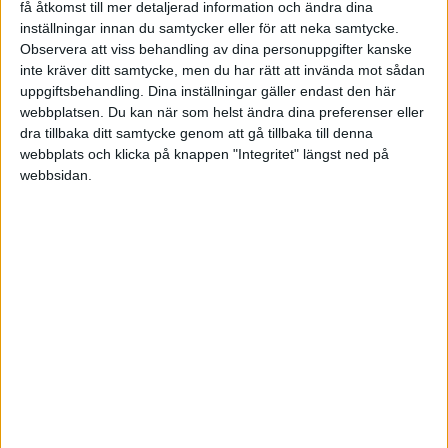
få åtkomst till mer detaljerad information och ändra dina
i Söker/eftersöker
Tråd
inställningar innan du samtycker eller för att neka samtycke.
Observera att viss behandling av dina personuppgifter kanske
inte kräver ditt samtycke, men du har rätt att invända mot sådan
Låta inkassoräkningar gå till kronofogden
för 11 år sedan
uppgiftsbehandling. Dina inställningar gäller endast den här
i Finansiering, Riskkapital och Bidrag
Svar
webbplatsen. Du kan när som helst ändra dina preferenser eller
dra tillbaka ditt samtycke genom att gå tillbaka till denna
Hjälp med momsnolltällning
för 11 år sedan
webbplats och klicka på knappen "Integritet" längst ned på
webbsidan.
i Bokföring forum, Skatter och
Svar
Företagsformer