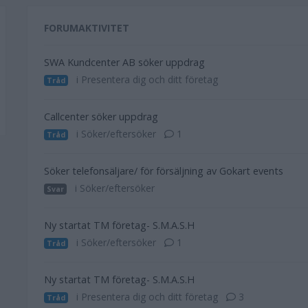
FORUMAKTIVITET
SWA Kundcenter AB söker uppdrag
i Presentera dig och ditt företag
Tråd
Callcenter söker uppdrag
i Söker/eftersöker
1
Tråd
Söker telefonsäljare/ för försäljning av Gokart events
i Söker/eftersöker
Svar
Ny startat TM företag- S.M.A.S.H
i Söker/eftersöker
1
Tråd
Ny startat TM företag- S.M.A.S.H
i Presentera dig och ditt företag
3
Tråd