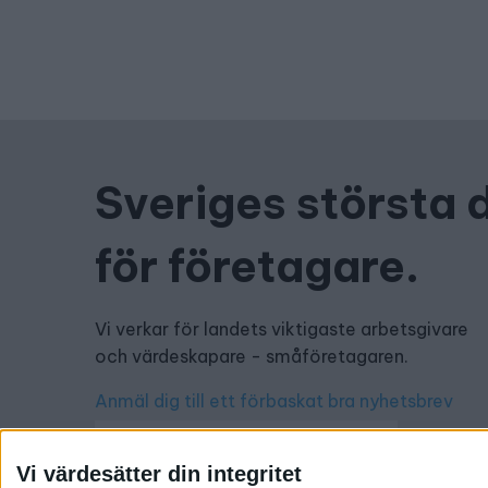
Sveriges största 
för företagare.
Vi verkar för landets viktigaste arbetsgivare
och värdeskapare - småföretagaren.
Anmäl dig till ett förbaskat bra nyhetsbrev
Vi värdesätter din integritet