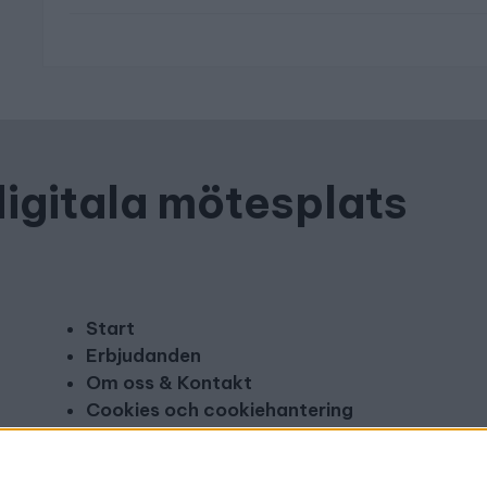
digitala mötesplats
Start
Erbjudanden
Om oss & Kontakt
Cookies och cookiehantering
Copyright och disclaimer
Annonsera