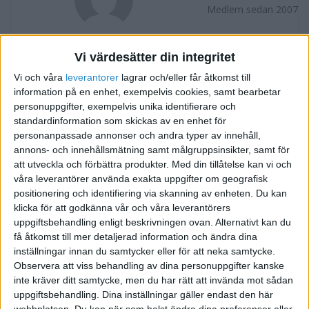
Medlem sedan 2007
Följ
Skicka meddelande
Vi värdesätter din integritet
Vi och våra
leverantorer
lagrar och/eller får åtkomst till
FORUMAKTIVITET
information på en enhet, exempelvis cookies, samt bearbetar
personuppgifter, exempelvis unika identifierare och
Blomvakten undersökning
för 19 år sedan
standardinformation som skickas av en enhet för
personanpassade annonser och andra typer av innehåll,
i Försäljning och Marknadsföring
Svar
annons- och innehållsmätning samt målgruppsinsikter, samt för
att utveckla och förbättra produkter.
Med din tillåtelse kan vi och
Blomvakten undersökning
för 19 år sedan
våra leverantörer använda exakta uppgifter om geografisk
i Försäljning och Marknadsföring
3
Tråd
positionering och identifiering via skanning av enheten. Du kan
klicka för att godkänna vår och våra leverantörers
uppgiftsbehandling enligt beskrivningen ovan. Alternativt kan du
få åtkomst till mer detaljerad information och ändra dina
inställningar innan du samtycker eller för att neka samtycke.
Observera att viss behandling av dina personuppgifter kanske
inte kräver ditt samtycke, men du har rätt att invända mot sådan
uppgiftsbehandling. Dina inställningar gäller endast den här
webbplatsen. Du kan när som helst ändra dina preferenser eller