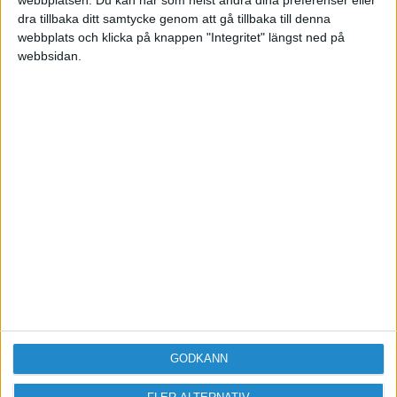
dra tillbaka ditt samtycke genom att gå tillbaka till denna
webbplats och klicka på knappen "Integritet" längst ned på
webbsidan.
Sveriges största digitala
mötesplats för företagare.
Vi verkar för landets viktigaste arbetsgivare och
värdeskapare - småföretagaren.
Anmäl dig till ett förbaskat bra nyhetsbrev
GODKÄNN