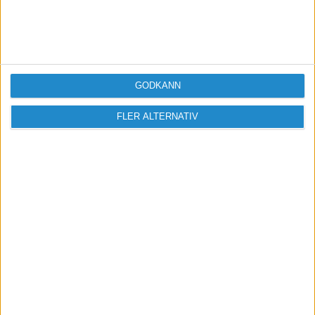
mötesplats för företagare.
Vi verkar för landets viktigaste arbetsgivare och
värdeskapare - småföretagaren.
GODKÄNN
Anmäl dig till ett förbaskat bra nyhetsbrev
FLER ALTERNATIV
Har du ett nyhetstips?
Kontakta oss: info@foretagande.se
Start
Erbjudanden
Om oss & Kontakt
Cookies och cookiehantering
Copyright och disclaimer
Annonsera