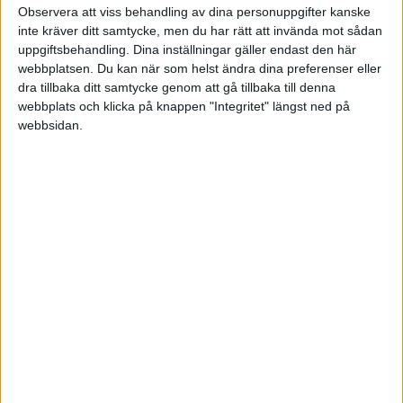
i Affärsidéer
Svar
Observera att viss behandling av dina personuppgifter kanske
inte kräver ditt samtycke, men du har rätt att invända mot sådan
uppgiftsbehandling. Dina inställningar gäller endast den här
Styrelseledamot sökes
för 19 år sedan
webbplatsen. Du kan när som helst ändra dina preferenser eller
i Söker/eftersöker
4
Tråd
dra tillbaka ditt samtycke genom att gå tillbaka till denna
webbplats och klicka på knappen "Integritet" längst ned på
webbsidan.
Sveriges största digitala