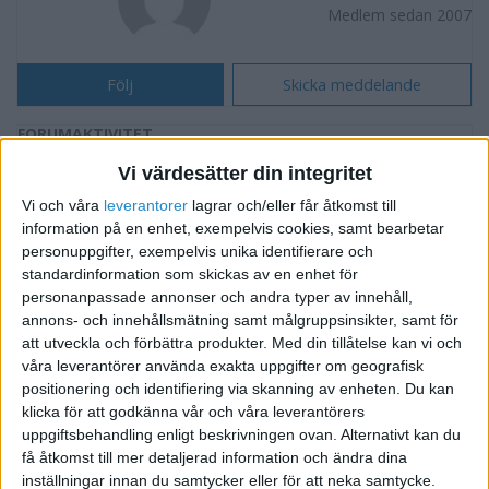
Medlem sedan 2007
Följ
Skicka meddelande
FORUMAKTIVITET
Vi värdesätter din integritet
Mallar till bokslutsbilagor
för 19 år sedan
Vi och våra
leverantorer
lagrar och/eller får åtkomst till
i Finansiering, Riskkapital och Bidrag
Svar
information på en enhet, exempelvis cookies, samt bearbetar
personuppgifter, exempelvis unika identifierare och
Vad gäller med företagslån och moms.
standardinformation som skickas av en enhet för
för 19 år sedan
personanpassade annonser och andra typer av innehåll,
i Inköp
Svar
annons- och innehållsmätning samt målgruppsinsikter, samt för
att utveckla och förbättra produkter.
Med din tillåtelse kan vi och
Jag lär mig marknadsföring på internet av två
för 19 år sedan
våra leverantörer använda exakta uppgifter om geografisk
e-miljonärer
positionering och identifiering via skanning av enheten. Du kan
i Presentera dig och ditt företag
Svar
klicka för att godkänna vår och våra leverantörers
uppgiftsbehandling enligt beskrivningen ovan. Alternativt kan du
få åtkomst till mer detaljerad information och ändra dina
teknisk ide
för 19 år sedan
inställningar innan du samtycker eller för att neka samtycke.