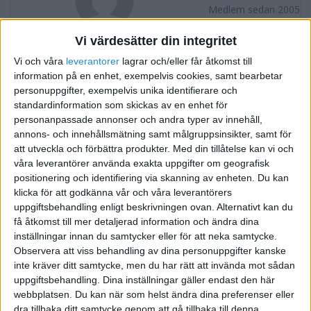
Medlem sedan 2005
Vi värdesätter din integritet
Följ
Skicka meddelande
Vi och våra
leverantorer
lagrar och/eller får åtkomst till
information på en enhet, exempelvis cookies, samt bearbetar
FORUMAKTIVITET
personuppgifter, exempelvis unika identifierare och
standardinformation som skickas av en enhet för
Handla med Kina
personanpassade annonser och andra typer av innehåll,
för 21 år sedan
annons- och innehållsmätning samt målgruppsinsikter, samt för
i Företagande över gränserna
Svar
att utveckla och förbättra produkter.
Med din tillåtelse kan vi och
våra leverantörer använda exakta uppgifter om geografisk
positionering och identifiering via skanning av enheten. Du kan
klicka för att godkänna vår och våra leverantörers
uppgiftsbehandling enligt beskrivningen ovan. Alternativt kan du
få åtkomst till mer detaljerad information och ändra dina
inställningar innan du samtycker eller för att neka samtycke.
Observera att viss behandling av dina personuppgifter kanske
inte kräver ditt samtycke, men du har rätt att invända mot sådan
uppgiftsbehandling. Dina inställningar gäller endast den här
webbplatsen. Du kan när som helst ändra dina preferenser eller
dra tillbaka ditt samtycke genom att gå tillbaka till denna