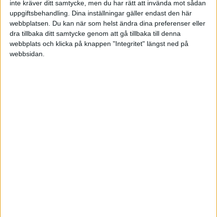
inte kräver ditt samtycke, men du har rätt att invända mot sådan
uppgiftsbehandling. Dina inställningar gäller endast den här
webbplatsen. Du kan när som helst ändra dina preferenser eller
dra tillbaka ditt samtycke genom att gå tillbaka till denna
webbplats och klicka på knappen "Integritet" längst ned på
webbsidan.
För att säkerställa trafiksäkerheten under
vinterförhållanden uppmanas alla bilister att planera
sitt däckbyte i god tid och se över däckens skick och
märkning inför vinterns utmaningar.
Fakta om däck
Fram till och med 30 november 2024 är även
dubbfria däck som enbart är märkta med M+S,