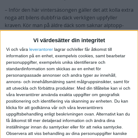
– Inför den här vintersäsongen gäller det att kolla extra
noga att bilens dubbfria däck verkligen uppfyller
kraven. Kör man på äldre däck som saknar alptopp-
symbolen är det dags att köpa nya, säger Carl-Erik
Vi värdesätter din integritet
Stjernvall, teknisk rådgivare på Riksförbundet M
Sverige.
Vi och våra
leverantorer
lagrar och/eller får åtkomst till
information på en enhet, exempelvis cookies, samt bearbetar
Kraven omfattar enbart dubbfria däck, även kallade
personuppgifter, exempelvis unika identifierare och
friktionsdäck eller nordiska friktionsdäck. Dubbdäck,
standardinformation som skickas av en enhet för
personanpassade annonser och andra typer av innehåll,
som får användas under perioden 1 oktober till 15
annons- och innehållsmätning samt målgruppsinsikter, samt för
april, berörs inte av samma krav. Vid vinterväglag eller
att utveckla och förbättra produkter.
Med din tillåtelse kan vi och
befarat vinterväglag är det tillåtet att använda
våra leverantörer använda exakta uppgifter om geografisk
dubbdäck även utanför denna tidsram.
positionering och identifiering via skanning av enheten. Du kan
klicka för att godkänna vår och våra leverantörers
uppgiftsbehandling enligt beskrivningen ovan. Alternativt kan du
få åtkomst till mer detaljerad information och ändra dina
inställningar innan du samtycker eller för att neka samtycke.
Observera att viss behandling av dina personuppgifter kanske