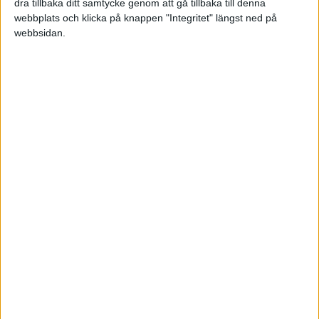
dra tillbaka ditt samtycke genom att gå tillbaka till denna
webbplats och klicka på knappen "Integritet" längst ned på
Särskilt hårt utsatta är restaurangbranschen samt
webbsidan.
byggsektorn där nyproduktionen
minskat drastiskt
mer eller mindre över en natt. Nytt är också att
situationen för
handeln förvärrats då konsumenterna
minskar sina inköp.
– Att det råder dystra tider och liten framtidstro visas
också av att antalet nystartade
företag störtdök under
februari jämfört med februari förra året, fortsätter Karl
Stjerna.
Sammantaget startades det 3 802 nya företag i februari
i år jämfört med 5 711 samma
månad 2022. Det rör sig
alltså om en minskning med 33 procent.
En enskild månad säger inte så mycket men sett över
flera månader har
antalet nystartade företag konstant
minskat.