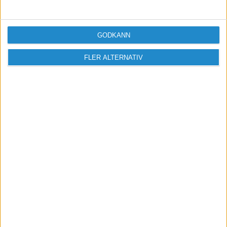
Skicka
GODKÄNN
Taggar
FLER ALTERNATIV
lågkonjunktur
konkurs
Konkurser och nystartade företag i landet
Konkurser-och-nystarter