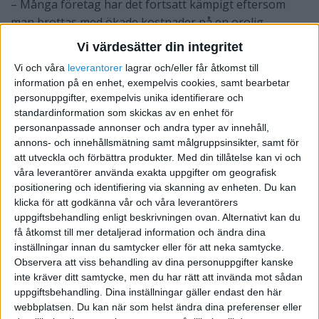
– Många företag har det fortsatt kämpigt eftersom
man brottas med ökade kostnader
på en orolig
marknad med vikande försäljning. Att det råder
Vi värdesätter din integritet
besvärliga tider visas också
genom att antalet lagda
Vi och våra
leverantorer
lagrar och/eller får åtkomst till
varsel om uppsägning är omfattande.
information på en enhet, exempelvis cookies, samt bearbetar
personuppgifter, exempelvis unika identifierare och
standardinformation som skickas av en enhet för
personanpassade annonser och andra typer av innehåll,
annons- och innehållsmätning samt målgruppsinsikter, samt för
att utveckla och förbättra produkter.
Med din tillåtelse kan vi och
våra leverantörer använda exakta uppgifter om geografisk
positionering och identifiering via skanning av enheten. Du kan
klicka för att godkänna vår och våra leverantörers
uppgiftsbehandling enligt beskrivningen ovan. Alternativt kan du
få åtkomst till mer detaljerad information och ändra dina
inställningar innan du samtycker eller för att neka samtycke.
Observera att viss behandling av dina personuppgifter kanske
inte kräver ditt samtycke, men du har rätt att invända mot sådan
uppgiftsbehandling. Dina inställningar gäller endast den här
webbplatsen. Du kan när som helst ändra dina preferenser eller