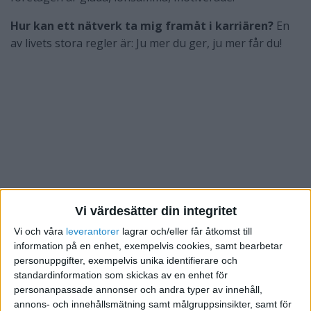
Hur kan ett nätverk ta mig framåt i karriären?
En
av livets stora regler är: Ju mer du ger, ju mer får du!
Vi värdesätter din integritet
Vi och våra
leverantorer
lagrar och/eller får åtkomst till
information på en enhet, exempelvis cookies, samt bearbetar
personuppgifter, exempelvis unika identifierare och
standardinformation som skickas av en enhet för
personanpassade annonser och andra typer av innehåll,
Lär dig genom erfarenhet
- Helst andra människors. I
annons- och innehållsmätning samt målgruppsinsikter, samt för