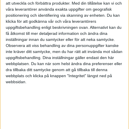
att utveckla och förbättra produkter.
Med din tillåtelse kan vi och
ett nätverk får du feedback, delaktighet, relationer som
våra leverantörer använda exakta uppgifter om geografisk
ger motivation, hälsa, inspiration, och mod som öppnar
positionering och identifiering via skanning av enheten. Du kan
många oväntade dörrar för dig. Bjud på dig själv, hjälp
klicka för att godkänna vår och våra leverantörers
andra så öppnas dörrarna.
uppgiftsbehandling enligt beskrivningen ovan. Alternativt kan du
få åtkomst till mer detaljerad information och ändra dina
De viktigaste orden:
Tack och Vi. Minst viktiga ord:
inställningar innan du samtycker eller för att neka samtycke.
Jag.
Observera att viss behandling av dina personuppgifter kanske
inte kräver ditt samtycke, men du har rätt att invända mot sådan
Skratt är solen som driver vinter från människans
uppgiftsbehandling. Dina inställningar gäller endast den här
ansikte.
webbplatsen. Du kan när som helst ändra dina preferenser eller
dra tillbaka ditt samtycke genom att gå tillbaka till denna
Vad säger världens mäktigaste affärskvinna om att ta
webbplats och klicka på knappen "Integritet" längst ned på
webbsidan.
nästa steg?
Världens mäktigaste affärskvinna
Indra Nooyi
kom
som en fattig student till USA idag VD för PepsiCo,
säger om hur man lyckas:
Definiera din egen framgång
- Framgång är inte