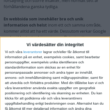
försäljning och större intäkter, men normalt sett är
förhållandena ganska tydliga.
En webbsida som innehåller bra och unik
information och helst
inom ett och samma område,
kommer alltid att ha ett värde. Dessutom verkar Google
ranka äldre texter högre än nya. Det gör att en
innehållsrik hemsidas värde kan öka med tiden utan
Vi värdesätter din integritet
någon större insats.
Vi och våra
leverantorer
lagrar och/eller får åtkomst till
information på en enhet, exempelvis cookies, samt bearbetar
Statistik och trafik:
Statistik säger så klart mycket om
personuppgifter, exempelvis unika identifierare och
sajten och vad besökarna tycker om den. Antal
standardinformation som skickas av en enhet för
personanpassade annonser och andra typer av innehåll,
sidvisningar och hur länge besökarna stannar på
annons- och innehållsmätning samt målgruppsinsikter, samt för
hemsidan är viktig information. Inlänkar, seo-tjänster
att utveckla och förbättra produkter.
Med din tillåtelse kan vi och
och dylikt inte är värt något i sig. Endast resultat räknas
våra leverantörer använda exakta uppgifter om geografisk
och statistik är en mycket viktig faktor för hemsidans
positionering och identifiering via skanning av enheten. Du kan
värde. Viktigt: Kolla dagens statistik och gå tillbaka flera
klicka för att godkänna vår och våra leverantörers
uppgiftsbehandling enligt beskrivningen ovan. Alternativt kan du
månader i tiden för att se utvecklingen. Är den positiv
få åtkomst till mer detaljerad information och ändra dina