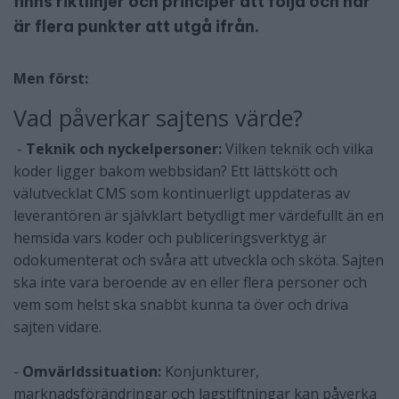
finns riktlinjer och principer att följa och här
är flera punkter att utgå ifrån.
Men först:
Vad påverkar sajtens värde?
-
Teknik och nyckelpersoner:
Vilken teknik och vilka
koder ligger bakom webbsidan? Ett lättskött och
välutvecklat CMS som kontinuerligt uppdateras av
leverantören är självklart betydligt mer värdefullt än en
hemsida vars koder och publiceringsverktyg är
odokumenterat och svåra att utveckla och sköta. Sajten
ska inte vara beroende av en eller flera personer och
vem som helst ska snabbt kunna ta över och driva
sajten vidare.
-
Omvärldssituation:
Konjunkturer,
marknadsförändringar och lagstiftningar kan påverka