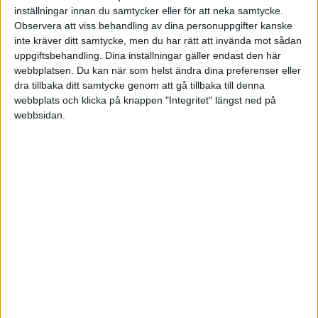
eller negativ? Även en hemsida med hög trafik kan vara
inställningar innan du samtycker eller för att neka samtycke.
ett brinnande skepp.
Observera att viss behandling av dina personuppgifter kanske
inte kräver ditt samtycke, men du har rätt att invända mot sådan
Vad säger Google?
Gör en sökning efter hemsidan för
uppgiftsbehandling. Dina inställningar gäller endast den här
webbplatsen. Du kan när som helst ändra dina preferenser eller
att se om du hittar någon positiv eller negativ
dra tillbaka ditt samtycke genom att gå tillbaka till denna
information om företaget/sajten som skulle kunna
webbplats och klicka på knappen "Integritet" längst ned på
påverka värdet.
webbsidan.
Hur värderas liknande sajter inom samma segment?
Kan du ta reda på vad liknande sajter är värda eller
har sålts
för kan det underlätta värderingen. Det priset
behöver så klart inte varit ”det rätta” men du får en
fingervisning.
Medlemmar/e-postadresser: Medlemmar och
mailadresser kan även de ha ett stort värde.
Det ska vara aktiva medlemmar och e-
postadresser;
alltså sådana som regelbundet öppnas