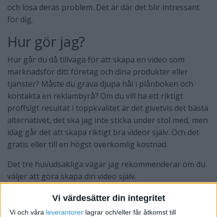
och lösa deras problem. Det är där det blir intressant
för dig.
Hur gör jag?
Hur går du då tillväga för att skapa en video som
marknadsför ditt företag och dina produkter eller
tjänster? Måste du gräva djupa hål i plånboken och
kontakta en reklambyrå? Om du vill ha ett riktigt
proffsigt resultat i toppkvalitet är det givetvis det bästa
alternativet, det ska jag inte sticka under stol med, men
idag går det att skapa riktigt bra videor själv. Och det
gratis eller till en högst överkomlig kostnad.
Det tre huvudsakliga vägar jag rekommenderar om du
väljer att göra skapa din video själv.
Skapa ett bildspel med foton/bilder, korta texter
Vi värdesätter din integritet
och musik
Vi och våra
leverantorer
lagrar och/eller får åtkomst till