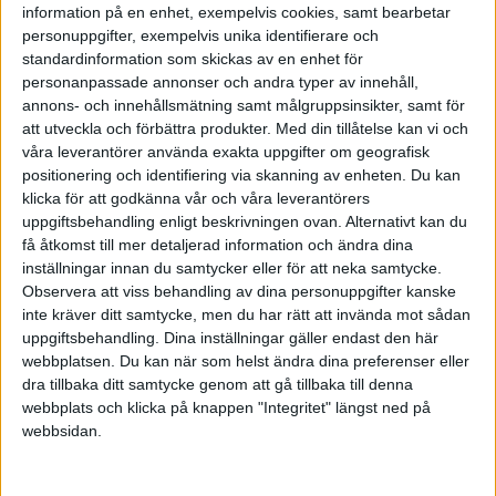
Spela in en presentation på din dator som du eller
information på en enhet, exempelvis cookies, samt bearbetar
någon annan pratar till (alternativt har musik till)
personuppgifter, exempelvis unika identifierare och
standardinformation som skickas av en enhet för
Filma dig själv, dina medarbetare, produkter,
personanpassade annonser och andra typer av innehåll,
lokaler etc.
annons- och innehållsmätning samt målgruppsinsikter, samt för
att utveckla och förbättra produkter.
Med din tillåtelse kan vi och
Alternativ 1: Bildspel
våra leverantörer använda exakta uppgifter om geografisk
positionering och identifiering via skanning av enheten. Du kan
Här kan du använda till exempel Windows Movie Maker
klicka för att godkänna vår och våra leverantörers
(PC) eller iMovie (Mac). Om du inte behärskar
uppgiftsbehandling enligt beskrivningen ovan. Alternativt kan du
programmen är nätet är fullt av instruktionsfilmer för
få åtkomst till mer detaljerad information och ändra dina
hur man använder dem. Vill du göra det så enkelt som
inställningar innan du samtycker eller för att neka samtycke.
möjligt för dig kan du också använda någon av alla de
Observera att viss behandling av dina personuppgifter kanske
inte kräver ditt samtycke, men du har rätt att invända mot sådan
onlineverktyg för att skapa snygga bildspel som finns
uppgiftsbehandling. Dina inställningar gäller endast den här
på nätet.
Stupeflix {finns inte längre}
är ett exempel.
webbplatsen. Du kan när som helst ändra dina preferenser eller
Googla ”free video slideshow online” eller dylikt för fler
dra tillbaka ditt samtycke genom att gå tillbaka till denna
exempel och leta dig fram till en tjänst du gillar.
webbplats och klicka på knappen "Integritet" längst ned på
webbsidan.
Var beredd på att det kan vara lite knepigt att förstå
hur du ska göra i början, men med träning blir du