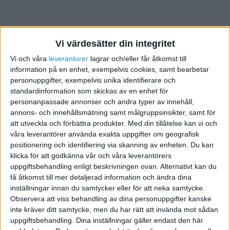
Vi värdesätter din integritet
Vi och våra
leverantorer
lagrar och/eller får åtkomst till
information på en enhet, exempelvis cookies, samt bearbetar
personuppgifter, exempelvis unika identifierare och
standardinformation som skickas av en enhet för
personanpassade annonser och andra typer av innehåll,
annons- och innehållsmätning samt målgruppsinsikter, samt för
att utveckla och förbättra produkter.
Med din tillåtelse kan vi och
våra leverantörer använda exakta uppgifter om geografisk
positionering och identifiering via skanning av enheten. Du kan
klicka för att godkänna vår och våra leverantörers
uppgiftsbehandling enligt beskrivningen ovan. Alternativt kan du
få åtkomst till mer detaljerad information och ändra dina
Svenskt och europeiskt jordbruk står under hård press.
inställningar innan du samtycker eller för att neka samtycke.
Bönder förväntas leva upp till ständigt nya krav: större
Observera att viss behandling av dina personuppgifter kanske
ytor, särskilda regler för gödsel, tvingande tider för
inte kräver ditt samtycke, men du har rätt att invända mot sådan
grönbete, dyrare transporter och elpriser som skjuter i
uppgiftsbehandling. Dina inställningar gäller endast den här