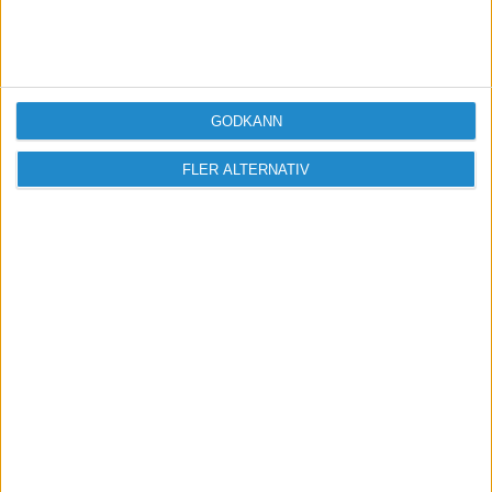
Missa inga nyheter! Anmäl dig till ett
förbaskat bra nyhetsbrev.
GODKÄNN
Skicka
FLER ALTERNATIV
Taggar
Inflation
matproduktion
grön omställning
klimatpolitik