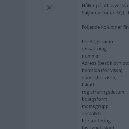
Håller på att avveckla
1
Säljer därför en SQL 
Följande kolumner fi
företagsnamn
omsättning
nummer
Adress (besök och po
hemsida (för vissa)
epost (för vissa)
fskatt
registreringsdatum
bolagsform
momsgrupp
anställda
börsnotering
fastighetsskatt