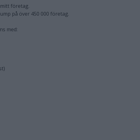
 mitt företag.
dump på över 450 000 företag.
nns med:
st)