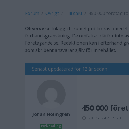
Forum
Övrigt
Till salu
450 000 företag fö
Observera:
Inlägg i forumet publiceras omedelb
förhandsgranskning. De omfattas därför inte av
Företagande.se. Redaktionen kan i efterhand g
som skribent ansvarar själv för innehållet.
Senast uppdaterad för 12 år sedan
450 000 före
Johan Holmgren
2013-12-06 19:20
Nykomling