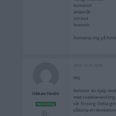
könskvot
ändamål
sni-kod
bransch
Kontakta mig på foret
2013-12-29 22:09
Hej.
Behöver du hjälp med a
Håkan Hedin
med snabbavveckling. D
vår försorg. Detta gör 
Nykomling
påbörja en likvidatio
3