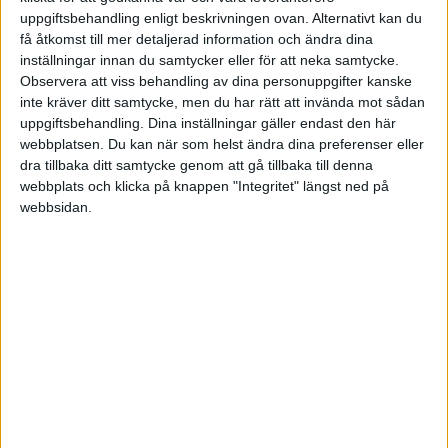
uppgiftsbehandling enligt beskrivningen ovan. Alternativt kan du
få åtkomst till mer detaljerad information och ändra dina
inställningar innan du samtycker eller för att neka samtycke.
Observera att viss behandling av dina personuppgifter kanske
Raderad användare
inte kräver ditt samtycke, men du har rätt att invända mot sådan
uppgiftsbehandling. Dina inställningar gäller endast den här
2018-08-25 21:43
webbplatsen. Du kan när som helst ändra dina preferenser eller
dra tillbaka ditt samtycke genom att gå tillbaka till denna
webbplats och klicka på knappen "Integritet" längst ned på
Hej Martin!
webbsidan.
Jag är mycket intresserad utav jobbet och tar
gärna del av mer information.
Ni får gärna höra av er på:
adam.stbergh@gmail.com
Är godkänd för F-Skatt inom området.
Mvh,