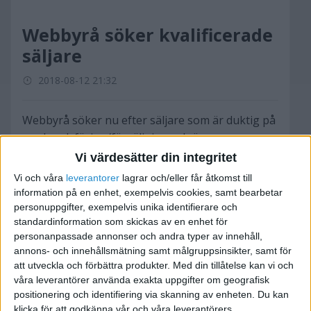
Webbyrå söker kvalificerade
säljare
2018-08-12 21:32
Webbyrå söker nu efter säljare som är duktig på
marknadsföring/försäljning och även
intresserad av att inleda ett samarbete. Tjänsten
Vi värdesätter din integritet
innebär stort eget ansvar och frihet varför det är
Vi och våra
leverantorer
lagrar och/eller får åtkomst till
viktigt att du har god förmåga att självständigt
information på en enhet, exempelvis cookies, samt bearbetar
söka upp och bygga relation med nya kunder.
personuppgifter, exempelvis unika identifierare och
standardinformation som skickas av en enhet för
Du kommer att sälja en rad olika tjänster för små
personanpassade annonser och andra typer av innehåll,
och medelstora företag.
annons- och innehållsmätning samt målgruppsinsikter, samt för
Då kundrelationer är viktigt ser vi gärna att du
att utveckla och förbättra produkter.
Med din tillåtelse kan vi och
kan ta personliga möten med kunder.
våra leverantörer använda exakta uppgifter om geografisk
Mer information fås genom att kontakta oss.
positionering och identifiering via skanning av enheten. Du kan
klicka för att godkänna vår och våra leverantörers