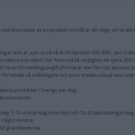
a med leverantör av en produkt och då är det dags att ta det ti
ngar som är just nu så så är förtjänsten 500-800:- per orde
ernativ kund väljer) Där finns också möjlighet att tjäna 200-3
tt ha en förmedlingsavgift (förklarar mer för rätt person) (i
tt förhandla så småningom och även bredda utbud med andr
sådana produkter i Sverige per dag.
a konkurrenter.
r dag: 5-15 ordrar/dag (nov-feb) och 10-25 beställningar/dag
er något mindre)
 till grannländerna.