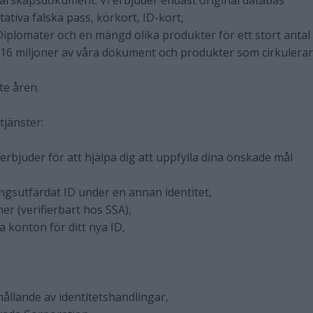
rskapsdokument. Vi erbjuder endast original databas
ativa falska pass, körkort, ID-kort,
 Diplomater och en mängd olika produkter för ett stort antal
r 16 miljoner av våra dokument och produkter som cirkulerar
te åren.
 tjänster:
erbjuder för att hjälpa dig att uppfylla dina önskade mål
ringsutfärdat ID under en annan identitet,
er (verifierbart hos SSA),
a konton för ditt nya ID,
hållande av identitetshandlingar,