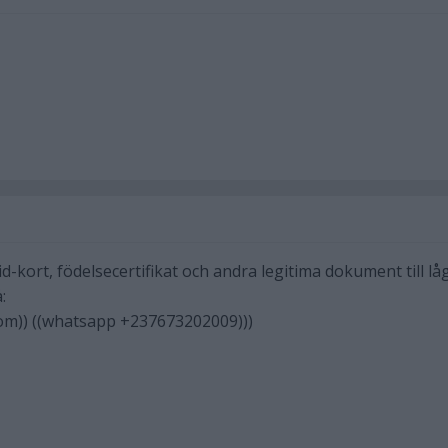
d-kort, födelsecertifikat och andra legitima dokument till lå
:
om)) ((whatsapp +237673202009)))