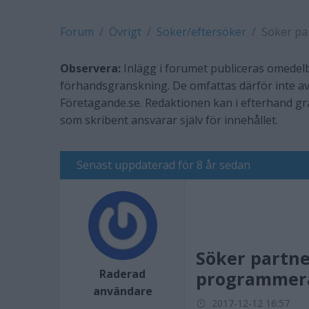
Forum
Övrigt
Söker/eftersöker
Söker pa
Observera:
Inlägg i forumet publiceras omedelb
förhandsgranskning. De omfattas därför inte av
Företagande.se. Redaktionen kan i efterhand g
som skribent ansvarar själv för innehållet.
Senast uppdaterad för 8 år sedan
Söker partne
Raderad
programmer
användare
2017-12-12 16:57