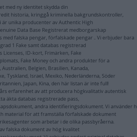
vet med ny identitet skydda din
redit historia, kringgå kriminella bakgrundskontroller,
. Vi är unika producenter av Authentic High
l Genuine Data Base Registrerat medborgarskap
med falska pengar, förfalskade pengar .. Vi erbjuder bara
v grad 1 Fake samt databas registrerad
s Licenses, ID-kort, Frimärken, Fake
iplomats, Fake Money och andra produkter för a
 Australien, Belgien, Brasilien, Kanada,
rike, Tyskland, Israel, Mexiko, Nederländerna, Söder
itannien, Japan, Kina, den här listan är inte full!
rs erfarenhet av att producera högkvalitativ autentisk
kta äkta databas registrerade pass,
psdokument, andra identifieringsdokument. Vi använder 
ch material för att framställa förfalskade dokument
nrikesagenter som arbetar i de olika passbyråerna.
e av falska dokument av hög kvalitet