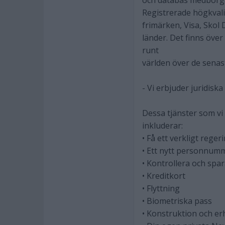
och databas medborga
Registrerade högkvalit
frimärken, Visa, Skol
länder. Det finns öve
runt
världen över de senas
- Vi erbjuder juridiska
Dessa tjänster som vi 
inkluderar:
• Få ett verkligt rege
• Ett nytt personnumm
• Kontrollera och spar
• Kreditkort
• Flyttning
• Biometriska pass
• Konstruktion och er