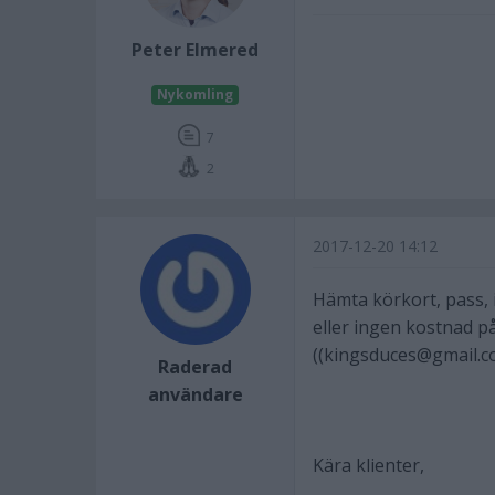
Peter Elmered
Nykomling
7
2
2017-12-20 14:12
Hämta körkort, pass, i
eller ingen kostnad på
((kingsduces@gmail.c
Raderad
användare
Kära klienter,