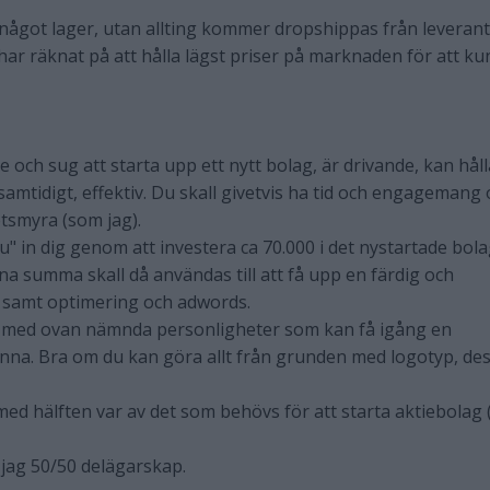
 något lager, utan allting kommer dropshippas från leverant
 har räknat på att hålla lägst priser på marknaden för att k
e och sug att starta upp ett nytt bolag, är drivande, kan håll
samtidigt, effektiv. Du skall givetvis ha tid och engagemang
tsmyra (som jag).
u" in dig genom att investera ca 70.000 i det nystartade bol
na summa skall då användas till att få upp en färdig och
samt optimering och adwords.
 med ovan nämnda personligheter som kan få igång en
nna. Bra om du kan göra allt från grunden med logotyp, de
in med hälften var av det som behövs för att starta aktiebolag (
 jag 50/50 delägarskap.