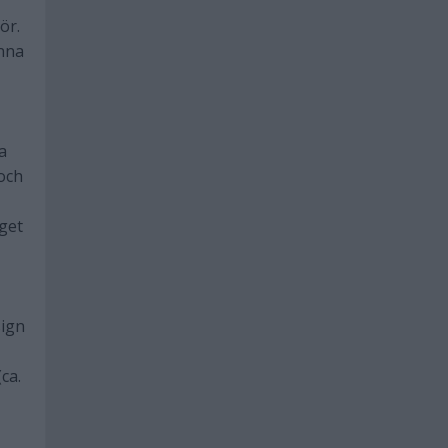
ör.
unna
a
 och
aget
sign
ca.