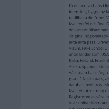
Få en andra chans i li
integritet, bygga ny k
ta tillbaka din frihet
Kvalitetsfel och Rea
dokument tillsammans 
Original högkvalitati
äkta äkta pass, Driver
Visum, Fake School D
antal länder som: USA,
Italia, Finland, Frank
Afrika, Spanien, Storbr
Vårt team har många å
grade1 falska pass, ä
databas medborgarska
Kvalitetsutrustning o
Registrerad av våra i
Vi är unika tillverkar