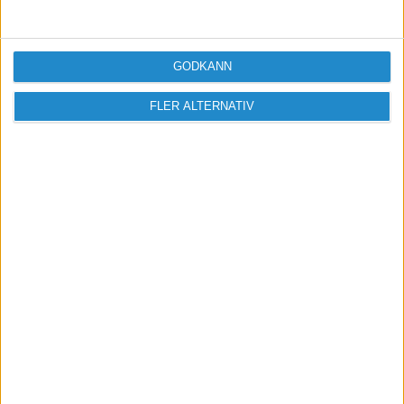
Logga in / Registrera
GODKÄNN
FLER ALTERNATIV
Sveriges största digitala
mötesplats för företagare.