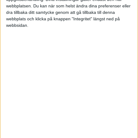
Sverige.
webbplatsen. Du kan när som helst ändra dina preferenser eller
dra tillbaka ditt samtycke genom att gå tillbaka till denna
webbplats och klicka på knappen "Integritet" längst ned på
webbsidan.
Fredrik
2013-10-08 16:38
Hejsan.
Jag letar efter ett företag som säljer sydda
sängkläder. Har du någon adress till dem som jag
kan kontakta dem på så hade jag varit tacksam.
Så jag kan kolla med dem om det är nåt för mig.
Tacksam för svar.