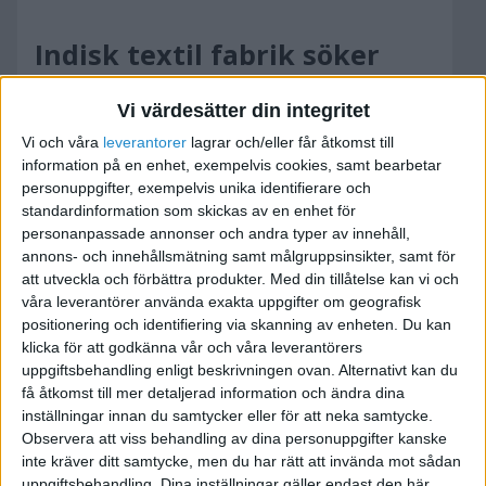
Indisk textil fabrik söker
kunder i Sverige
Vi värdesätter din integritet
2012-04-11 14:10
Vi och våra
leverantorer
lagrar och/eller får åtkomst till
information på en enhet, exempelvis cookies, samt bearbetar
Mina kusiner i Indien vill börja exportera till
personuppgifter, exempelvis unika identifierare och
standardinformation som skickas av en enhet för
Sverige samt börja göra affärer med svenska
personanpassade annonser och andra typer av innehåll,
företag.
annons- och innehållsmätning samt målgruppsinsikter, samt för
Deras nuvarande kunder är: French Connection
att utveckla och förbättra produkter.
Med din tillåtelse kan vi och
UK, Tom tailor, Mavi jeans, Schoeffel & Mammut
våra leverantörer använda exakta uppgifter om geografisk
positionering och identifiering via skanning av enheten. Du kan
klicka för att godkänna vår och våra leverantörers
endast seriösa svar tack.
uppgiftsbehandling enligt beskrivningen ovan. Alternativt kan du
få åtkomst till mer detaljerad information och ändra dina
Produktion sker i staten Gujarat.
inställningar innan du samtycker eller för att neka samtycke.
Jag är ingen mellanhand, jobbar inte för de eller
Observera att viss behandling av dina personuppgifter kanske
agent. Hjälper bara till med att göra de synliga i
inte kräver ditt samtycke, men du har rätt att invända mot sådan
uppgiftsbehandling. Dina inställningar gäller endast den här