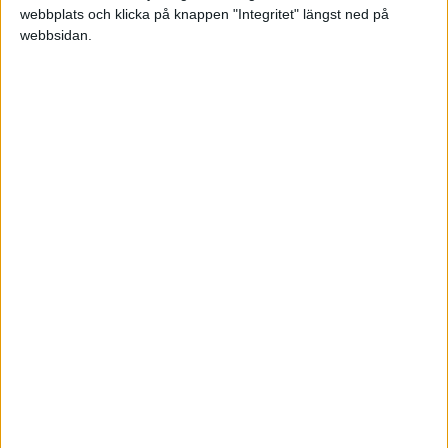
Jag tycker att en bra affärsidé blir bättre om man
webbplats och klicka på knappen "Integritet" längst ned på
är fler som jobbar mot samma mål.
webbsidan.
Hör av dig på johanwikstrom@live.com
s_vall
2011-04-24 11:16
191 som kollat på mitt inlägg och inga svar???
Kanske är svårt att hitta någon som är
intresserad men om någon vet något annat
forum som är riktad till västernorrland där man
kan hitta likasinnade så vore det tacksamt.