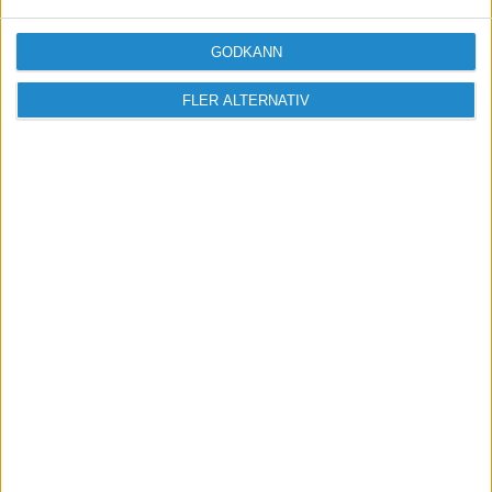
GODKÄNN
FLER ALTERNATIV
Vill du delta i diskussionen?
Logga in eller registrera dig för att skriva
inlägg och delta i diskussioner.