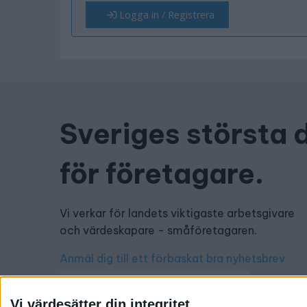
Logga in / Registrera
Sveriges största 
för företagare.
Vi verkar för landets viktigaste arbetsgivare
och värdeskapare - småföretagaren.
Anmäl dig till ett förbaskat bra nyhetsbrev
Vi värdesätter din integritet