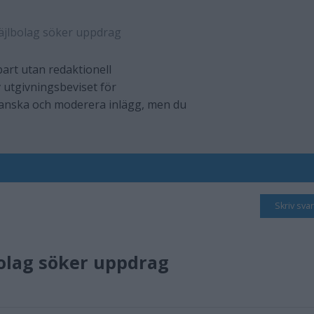
äjlbolag söker uppdrag
art utan redaktionell
 utgivningsbeviset för
ranska och moderera inlägg, men du
Skriv svar
olag söker uppdrag