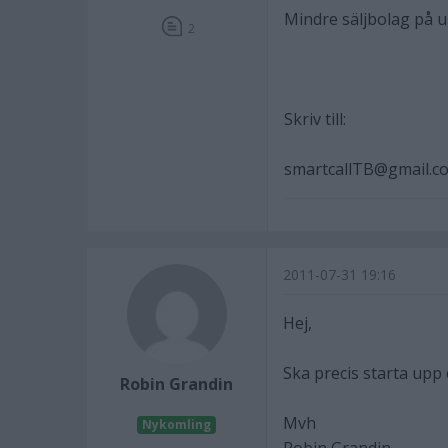
Mindre säljbolag på 
2
Skriv till:
smartcallTB@gmail.c
2011-07-31 19:16
Hej,
Ska precis starta upp 
Robin Grandin
Mvh
Nykomling