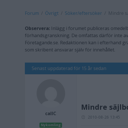
Forum
Övrigt
Söker/eftersöker
Mindre s
Observera:
Inlägg i forumet publiceras omedelb
förhandsgranskning. De omfattas därför inte av
Företagande.se. Redaktionen kan i efterhand g
som skribent ansvarar själv för innehållet.
Senast uppdaterad för 15 år sedan
Mindre säjlb
callC
2010-08-26 13:45
Nykomling