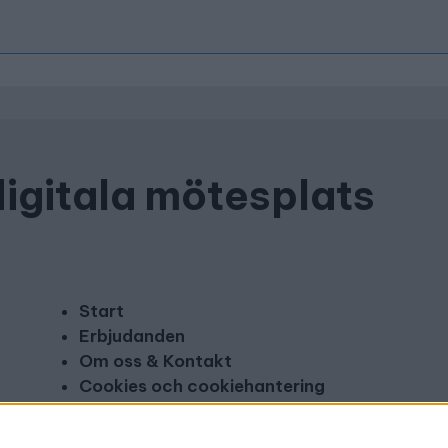
digitala mötesplats
Start
Erbjudanden
Om oss & Kontakt
Cookies och cookiehantering
Copyright och disclaimer
Annonsera