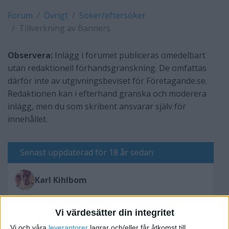
Forum
Övrigt
Söker/eftersöker
Tillverkning av Banners
Observera:
Inlägg i forumet publiceras omedelbart
utan redaktionell förhandsgranskning. De omfattas
därför inte av utgivningsbeviset för Företagande.se.
Redaktionen kan i efterhand granska och moderera
inlägg, men du som skribent ansvarar själv för
innehållet.
Senast uppdaterad för 18 år sedan
Karl Kihlbom
Vi värdesätter din integritet
Skriv svar
Vi och våra
leverantorer
lagrar och/eller får åtkomst till