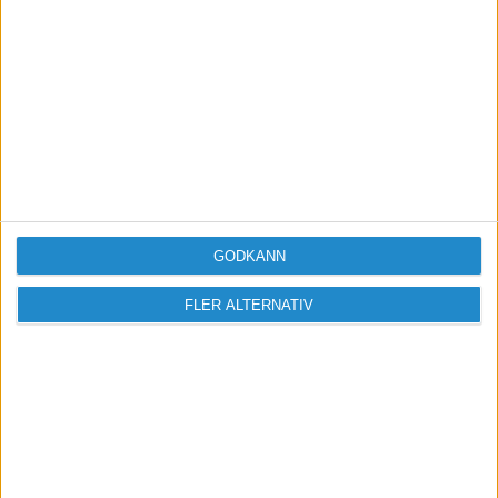
Logga in / Registrera
GODKÄNN
FLER ALTERNATIV
Sveriges största digitala
mötesplats för företagare.