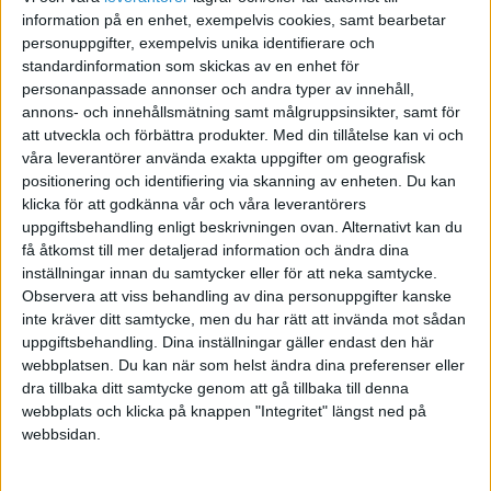
information på en enhet, exempelvis cookies, samt bearbetar
personuppgifter, exempelvis unika identifierare och
Tillverkning av Banners
standardinformation som skickas av en enhet för
personanpassade annonser och andra typer av innehåll,
2008-05-19 11:14
annons- och innehållsmätning samt målgruppsinsikter, samt för
att utveckla och förbättra produkter.
Med din tillåtelse kan vi och
Jag skulle behöva hjälp med några banners i
våra leverantörer använda exakta uppgifter om geografisk
positionering och identifiering via skanning av enheten. Du kan
huvudsak Flash. Det är lite bråttom så du får
klicka för att godkänna vår och våra leverantörers
gärna höra av dig direkt.
uppgiftsbehandling enligt beskrivningen ovan. Alternativt kan du
få åtkomst till mer detaljerad information och ändra dina
Timbaserad eller fast lön utgår självklart.
inställningar innan du samtycker eller för att neka samtycke.
Observera att viss behandling av dina personuppgifter kanske
F-skatt inget krav men underlättar.
inte kräver ditt samtycke, men du har rätt att invända mot sådan
uppgiftsbehandling. Dina inställningar gäller endast den här
webbplatsen. Du kan när som helst ändra dina preferenser eller
Skicka mig gärna lite referenser och vad du kan
dra tillbaka ditt samtycke genom att gå tillbaka till denna
så fort du har möjlighet.
webbplats och klicka på knappen "Integritet" längst ned på
webbsidan.