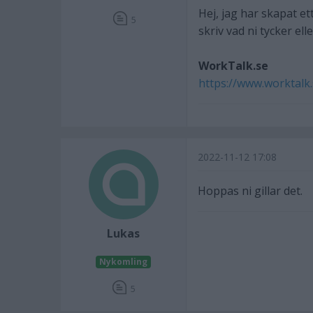
Hej, jag har skapat e
5
skriv vad ni tycker ell
WorkTalk.se
https://www.worktalk.
2022-11-12 17:08
Hoppas ni gillar det.
Lukas
Nykomling
5