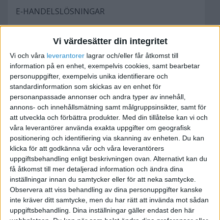
E-HANDELSLÖSNINGAR
Vi värdesätter din integritet
Väx ditt företag med våra avancerade e-
Vi och våra
leverantorer
lagrar och/eller får åtkomst till
information på en enhet, exempelvis cookies, samt bearbetar
handelslösningar. Vi erbjuder en heltäckande
personuppgifter, exempelvis unika identifierare och
lösning som gör det möjligt för företag att
standardinformation som skickas av en enhet för
hantera all verksamhet relaterade till
personanpassade annonser och andra typer av innehåll,
onlineförsäljning av produkter eller tjänster. Vi
annons- och innehållsmätning samt målgruppsinsikter, samt för
skapar ett centraliserat, digitalt nav för produkt-
att utveckla och förbättra produkter.
Med din tillåtelse kan vi och
våra leverantörer använda exakta uppgifter om geografisk
och kunddata, vilket gör att e-handelsföretag
positionering och identifiering via skanning av enheten. Du kan
kan hantera produktinformation, anpassa
klicka för att godkänna vår och våra leverantörers
butiksinnehåll och layout och bearbeta
uppgiftsbehandling enligt beskrivningen ovan. Alternativt kan du
onlinetransaktioner och betalningar.
få åtkomst till mer detaljerad information och ändra dina
inställningar innan du samtycker eller för att neka samtycke.
Observera att viss behandling av dina personuppgifter kanske
inte kräver ditt samtycke, men du har rätt att invända mot sådan
uppgiftsbehandling. Dina inställningar gäller endast den här