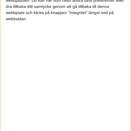
webbplatsen. Du kan när som helst ändra dina preferenser eller
dra tillbaka ditt samtycke genom att gå tillbaka till denna
webbplats och klicka på knappen "Integritet" längst ned på
webbsidan.
ANPASSAD PROGRAMVARUUTVECKLING
Anpassad mjukvara och webbutveckling
säkerställer att du får ditt varumärke
skräddarsytt efter din smak eller din
demografiska mottagnings preferenser efter att
ha samlat in feedbackdata. Att anpassa
detaljerna i ditt företags image hjälper dig att
stärka din publiks ögon mot likheterna och
kvaliteten hos dina konkurrenter. Genom att
designa, implementera, lansera och underhålla
programvara för din specifika målgrupp kan du
också marknadsföra och distribuera annonser
snabbare eftersom det begränsar fält och