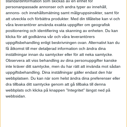
standardinformation som skickas av en enhet för
personanpassade annonser och andra typer av innehåll,
annons- och innehållsmätning samt målgruppsinsikter, samt för
Imre Randin
att utveckla och förbättra produkter.
Med din tillåtelse kan vi och
våra leverantörer använda exakta uppgifter om geografisk
positionering och identifiering via skanning av enheten. Du kan
2018-12-07 11:01
klicka för att godkänna vår och våra leverantörers
uppgiftsbehandling enligt beskrivningen ovan. Alternativt kan du
[color=#0000ff]Imponerande många och fina
få åtkomst till mer detaljerad information och ändra dina
bilder[/color]
inställningar innan du samtycker eller för att neka samtycke.
Observera att viss behandling av dina personuppgifter kanske
.Spontant känner jag att att du missar två viktiga
inte kräver ditt samtycke, men du har rätt att invända mot sådan
tillfällen att
uppgiftsbehandling. Dina inställningar gäller endast den här
påverka/ uppmana prospect att köpa.
webbplatsen. Du kan när som helst ändra dina preferenser eller
dra tillbaka ditt samtycke genom att gå tillbaka till denna
Inne på sidorna i butiken har du Category-text
webbplats och klicka på knappen "Integritet" längst ned på
webbsidan.
och Product-text
där du kan -och måste- påverka, UPPMANA till
köp.
[color=#0000ff]Att ha mycket produktfakta i ord