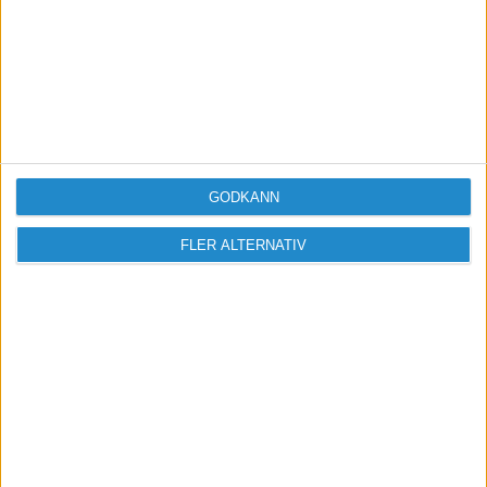
GODKÄNN
FLER ALTERNATIV
Vill du delta i diskussionen?
Logga in eller registrera dig för att skriva
inlägg och delta i diskussioner.