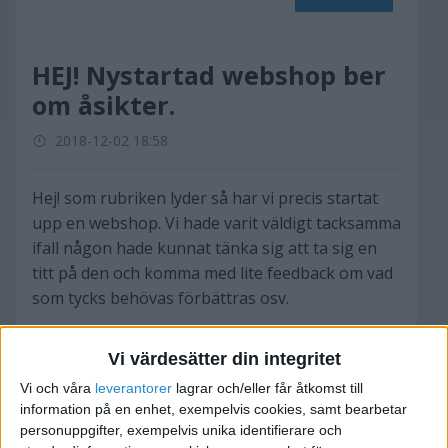
HEJ! Nystartad webshop ber
om åsikter.
2018-12-02 18:58
Hej! som rubriken lyder så har vi precis startat
upp en webshop. Vi hade varit väldigt tacksamma
ifall någon hade kunnat tänka sig att ta sig en
titt på den och komma med lite feedback om vad
som tycks behövas förbättras osv.
Tack på förhand mvh.
Vi värdesätter din integritet
Vi och våra
leverantorer
lagrar och/eller får åtkomst till
coolthing.net/
information på en enhet, exempelvis cookies, samt bearbetar
personuppgifter, exempelvis unika identifierare och