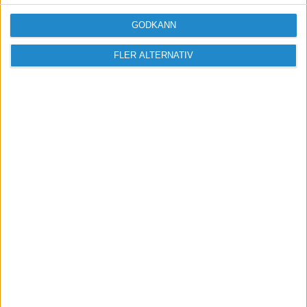
Tämligen imponerande repertoar av kodspråk!
GODKÄNN
Själv arbetar jag och mitt team med en
FLER ALTERNATIV
jämförelse sida för
webbhotell
Har du teoretiskt tillräckligt mycket kunskaper
för att bygga en egen hosting tjänst?
Vänliga hälsningar,
Alexander
Björn Kihlberg
2018-10-09 10:28