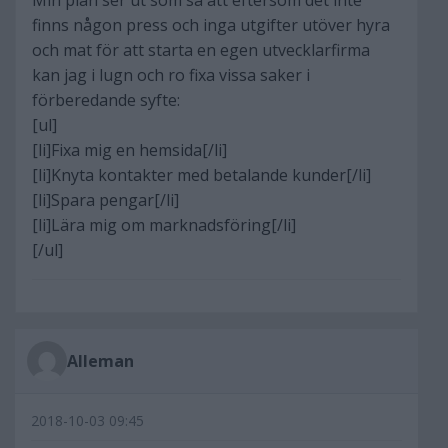
Min plan ser ut som så att eftersom det inte
finns någon press och inga utgifter utöver hyra
och mat för att starta en egen utvecklarfirma
kan jag i lugn och ro fixa vissa saker i
förberedande syfte:
[ul]
[li]Fixa mig en hemsida[/li]
[li]Knyta kontakter med betalande kunder[/li]
[li]Spara pengar[/li]
[li]Lära mig om marknadsföring[/li]
[/ul]
Alleman
2018-10-03 09:45