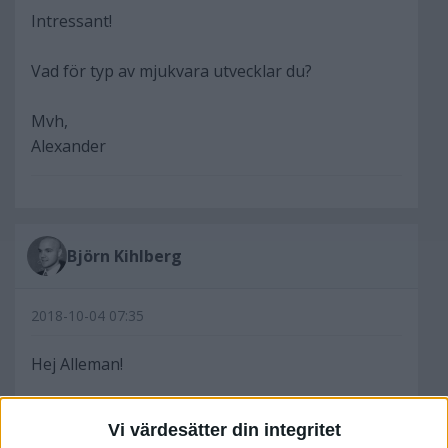
Intressant!
Vad för typ av mjukvara utvecklar du?
Mvh,
Alexander
Björn Kihlberg
2018-10-04 07:35
Hej Alleman!
Jag börjar med slutsatsen för de som inte bryr
Vi värdesätter din integritet
sig om detaljerna: