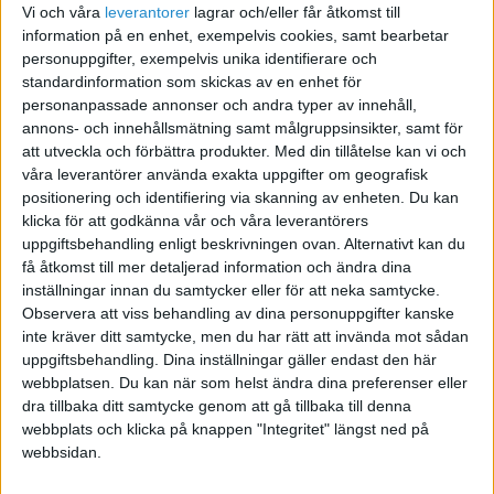
Vi och våra
leverantorer
lagrar och/eller får åtkomst till
Ofta handlar det mest om omfånget på en
information på en enhet, exempelvis cookies, samt bearbetar
applikation. Storleken gör egentligen bara att
personuppgifter, exempelvis unika identifierare och
det tar längre tid men det är fantasin som sätter
standardinformation som skickas av en enhet för
gränser. För ett långtermsprojekt för att utveckla
personanpassade annonser och andra typer av innehåll,
en stor applikation hade jag börjat fundera på
annons- och innehållsmätning samt målgruppsinsikter, samt för
att utveckla och förbättra produkter.
Med din tillåtelse kan vi och
att anställa folk som också kan dessa mer
våra leverantörer använda exakta uppgifter om geografisk
avancerade tekniker och ofta, likt mig, känner sig
positionering och identifiering via skanning av enheten. Du kan
frustrerade av att behöva sitta med instabila
klicka för att godkänna vår och våra leverantörers
tekniker bara för att rekryterarna inte ska
uppgiftsbehandling enligt beskrivningen ovan. Alternativt kan du
strejka.
få åtkomst till mer detaljerad information och ändra dina
inställningar innan du samtycker eller för att neka samtycke.
Observera att viss behandling av dina personuppgifter kanske
Jag tycker man får en god bild genom att utgå
inte kräver ditt samtycke, men du har rätt att invända mot sådan
lite från verktygen, även om man inte är insatt.
uppgiftsbehandling. Dina inställningar gäller endast den här
webbplatsen. Du kan när som helst ändra dina preferenser eller
.NET
-ramverket,
C#
och
F#
: Välbeprövad och
dra tillbaka ditt samtycke genom att gå tillbaka till denna
välutvecklad teknologi av
Microsoft
.
webbplats och klicka på knappen "Integritet" längst ned på
webbsidan.
Industristandard. Med dessa tekniker kan man
bygga desktopapplikationer, webbservrar som