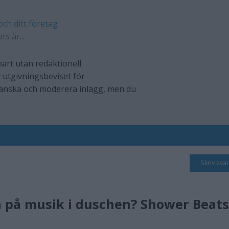
och ditt företag
s är...
art utan redaktionell
 utgivningsbeviset för
ranska och moderera inlägg, men du
Skriv svar
na på musik i duschen? Shower Beats