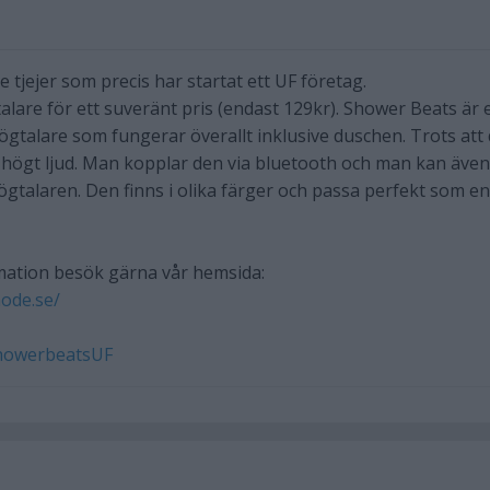
e tjejer som precis har startat ett UF företag.
alare för ett suveränt pris (endast 129kr). Shower Beats är 
ögtalare som fungerar överallt inklusive duschen. Trots att
tt högt ljud. Man kopplar den via bluetooth och man kan även
högtalaren. Den finns i olika färger och passa perfekt som en
rmation besök gärna vår hemsida:
ode.se/
howerbeatsUF