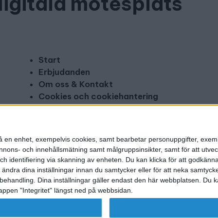
digitala mötesplats
Start
Erbjudanden
Om oss & Kontakt
Cookies och cookiehantering
Copyright och disclaimer
Annonsera
n på en enhet, exempelvis cookies, samt bearbetar personuppgifter, exem
ons- och innehållsmätning samt målgruppsinsikter, samt för att utveck
h identifiering via skanning av enheten. Du kan klicka för att godkänn
h ändra dina inställningar innan du samtycker eller för att neka samtyck
behandling. Dina inställningar gäller endast den här webbplatsen. Du kan
appen "Integritet" längst ned på webbsidan.
g utgivare: Mikael Karlsson