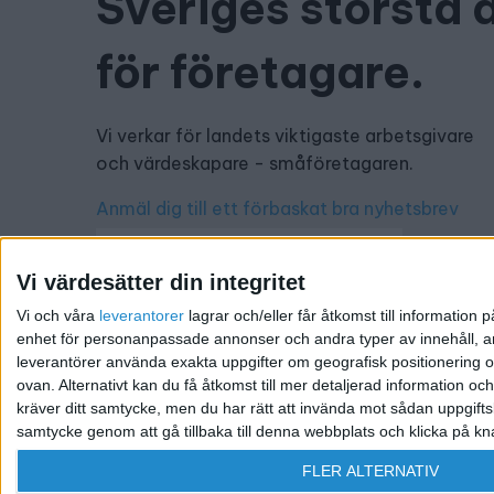
Sveriges största 
för företagare.
Vi verkar för landets viktigaste arbetsgivare
och värdeskapare - småföretagaren.
Anmäl dig till ett förbaskat bra nyhetsbrev
Vi värdesätter din integritet
Vi och våra
leverantorer
lagrar och/eller får åtkomst till informatio
Har du ett nyhetstips?
enhet för personanpassade annonser och andra typer av innehåll, ann
leverantörer använda exakta uppgifter om geografisk positionering oc
Kontakta oss: info@foretagande.se
ovan. Alternativt kan du få åtkomst till mer detaljerad information oc
kräver ditt samtycke, men du har rätt att invända mot sådan uppgifts
samtycke genom att gå tillbaka till denna webbplats och klicka på kn
@ 2026 Företagande.se. All rights reserved. | Ansvari
FLER ALTERNATIV