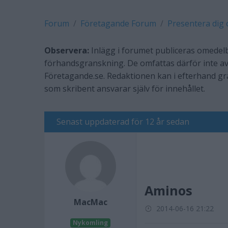
Forum
Företagande Forum
Presentera dig 
Observera:
Inlägg i forumet publiceras omedelb
förhandsgranskning. De omfattas därför inte av
Företagande.se. Redaktionen kan i efterhand g
som skribent ansvarar själv för innehållet.
Senast uppdaterad för 12 år sedan
Aminos
MacMac
2014-06-16 21:22
Nykomling