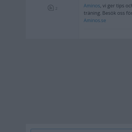
Aminos
, vi ger tips o
2
träning. Besök oss fö
Aminos.se