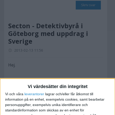
Skriv svar
Secton - Detektivbyrå i
Göteborg med uppdrag i
Sverige
2013-02-13 11:56
Hej.
Secton - Detektivbyrå är ett tjänsteföretag där vi
Vi värdesätter din integritet
erbjuder spaning och detektivtjänster som
Vi och våra
leverantorer
lagrar och/eller får åtkomst till
information på en enhet, exempelvis cookies, samt bearbetar
Personspaning
personuppgifter, exempelvis unika identifierare och
Eftersökning av personer
standardinformation som skickas av en enhet för