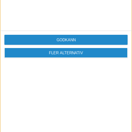
GODKÄNN
FLER ALTERNATIV
Vill du delta i diskussionen?
Logga in eller registrera dig för att skriva
inlägg och delta i diskussioner.
Logga in / Registrera