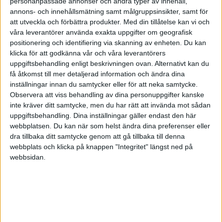
Verifiering utav dokument och objekt
personanpassade annonser och andra typer av innehåll,
annons- och innehållsmätning samt målgruppsinsikter, samt för
Bud av viktiga dokument kvällar och helger
att utveckla och förbättra produkter.
Med din tillåtelse kan vi och
Otrohetsutredningar
våra leverantörer använda exakta uppgifter om geografisk
Familjeutredning
positionering och identifiering via skanning av enheten. Du kan
Riskanalys
klicka för att godkänna vår och våra leverantörers
Kartläggning Bakgrunskontroll.
uppgiftsbehandling enligt beskrivningen ovan. Alternativt kan du
få åtkomst till mer detaljerad information och ändra dina
inställningar innan du samtycker eller för att neka samtycke.
Mer om våra tjänster
secton.se/
sidan är inte 100
Observera att viss behandling av dina personuppgifter kanske
% klar än så viss info saknas!.
inte kräver ditt samtycke, men du har rätt att invända mot sådan
uppgiftsbehandling. Dina inställningar gäller endast den här
Vid kontakt med oss inför ett uppdrag så lämnar
webbplatsen. Du kan när som helst ändra dina preferenser eller
dra tillbaka ditt samtycke genom att gå tillbaka till denna
vi ett kostnadsförslag plus resekostnader och
webbplats och klicka på knappen "Integritet" längst ned på
utlägg.
webbsidan.
Våra målgrupper är privatpersoner, företag,
myndigheter, försäkringsbolag, advokater, och
kommuner.