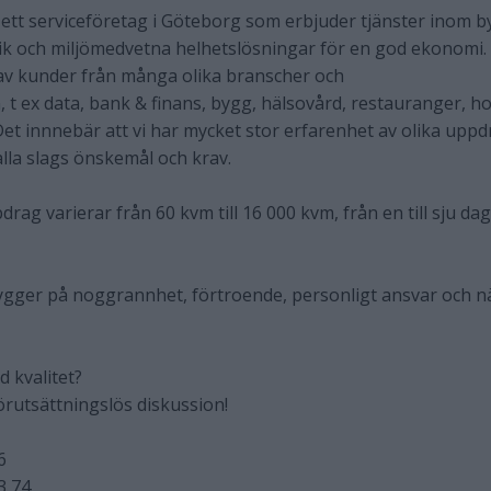
tt serviceföretag i Göteborg som erbjuder tjänster inom b
ik och miljömedvetna helhetslösningar för en god ekonomi. 
 av kunder från många olika branscher och
 ex data, bank & finans, bygg, hälsovård, restauranger, ho
Det innnebär att vi har mycket stor erfarenhet av olika upp
lla slags önskemål och krav.
rag varierar från 60 kvm till 16 000 kvm, från en till sju dag
bygger på noggrannhet, förtroende, personligt ansvar och n
 kvalitet?
örutsättningslös diskussion!
6
3 74