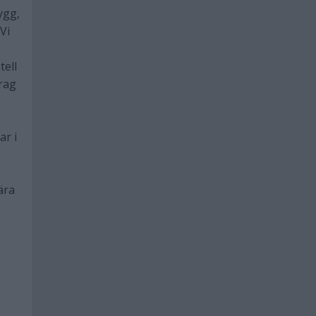
ygg,
Vi
tell
drag
ar i
ära