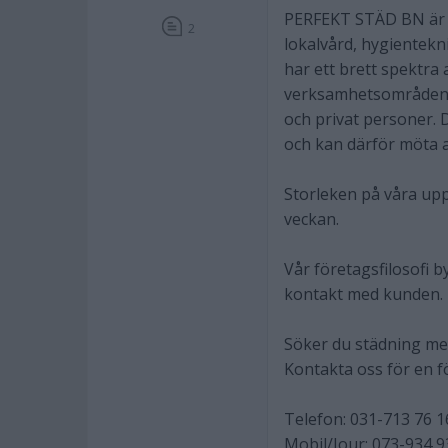
PERFEKT STÄD BN är e
2
lokalvård, hygientekn
har ett brett spektra
verksamhetsområden, t
och privat personer. 
och kan därför möta a
Storleken på våra uppd
veckan.
Vår företagsfilosofi 
kontakt med kunden.
Söker du städning med
Kontakta oss för en f
Telefon: 031-713 76 1
Mobil/Jour: 073-934 9