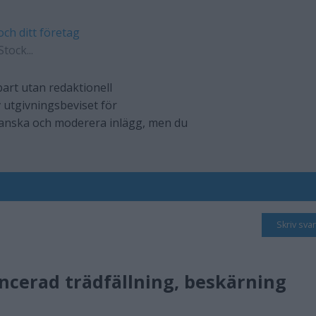
och ditt företag
tock...
art utan redaktionell
 utgivningsbeviset för
ranska och moderera inlägg, men du
Skriv svar
ancerad trädfällning, beskärning