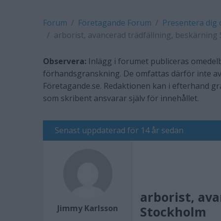
Forum
Företagande Forum
Presentera dig 
arborist, avancerad trädfällning, beskärning S
Observera:
Inlägg i forumet publiceras omedelb
förhandsgranskning. De omfattas därför inte av
Företagande.se. Redaktionen kan i efterhand g
som skribent ansvarar själv för innehållet.
Senast uppdaterad för 14 år sedan
arborist, av
Jimmy Karlsson
Stockholm