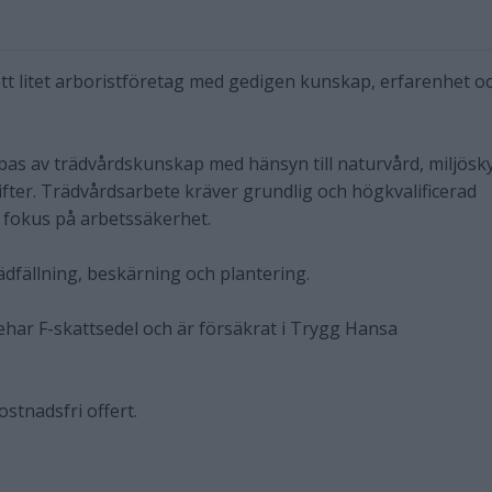
t litet arboristföretag med gedigen kunskap, erfarenhet o
 bas av trädvårdskunskap med hänsyn till naturvård, miljösk
fter. Trädvårdsarbete kräver grundlig och högkvalificerad
 fokus på arbetssäkerhet.
ädfällning, beskärning och plantering.
har F-skattsedel och är försäkrat i Trygg Hansa
ostnadsfri offert.