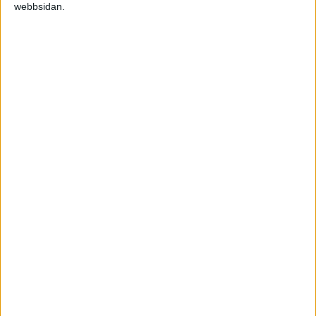
Footnet.se drivs av Satu Oksanen som är
webbsidan.
utbildad medicinsk fotterapeut.
Följ oss gärna på
Facebook
.
Välkommen som kund hos oss!