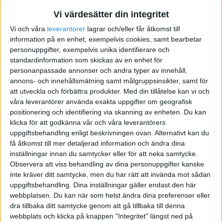
Vi värdesätter din integritet
Vi och våra
leverantorer
lagrar och/eller får åtkomst till
Footnet.se - din
information på en enhet, exempelvis cookies, samt bearbetar
fotvårdsbutik på nätet
personuppgifter, exempelvis unika identifierare och
standardinformation som skickas av en enhet för
2011-09-25 18:07
personanpassade annonser och andra typer av innehåll,
annons- och innehållsmätning samt målgruppsinsikter, samt för
att utveckla och förbättra produkter.
Med din tillåtelse kan vi och
Footnet.se
är en växande fotvårdsbutik på nätet.
våra leverantörer använda exakta uppgifter om geografisk
Vi erbjuder fotvårdsprodukter, sulor,
positionering och identifiering via skanning av enheten. Du kan
stödstrumpor, sockar, tåsockar från kända
klicka för att godkänna vår och våra leverantörers
uppgiftsbehandling enligt beskrivningen ovan. Alternativt kan du
varumärken som Pedag, Gehwol, Camillen 60,
få åtkomst till mer detaljerad information och ändra dina
Bola, Funq Wear och Maria Åkerberg.
inställningar innan du samtycker eller för att neka samtycke.
Observera att viss behandling av dina personuppgifter kanske
Vårt mål är att erbjuda våra kunder
inte kräver ditt samtycke, men du har rätt att invända mot sådan
kvalitetsprodukter som ökar våra fötters
uppgiftsbehandling. Dina inställningar gäller endast den här
webbplatsen. Du kan när som helst ändra dina preferenser eller
välmående.
dra tillbaka ditt samtycke genom att gå tillbaka till denna
webbplats och klicka på knappen "Integritet" längst ned på