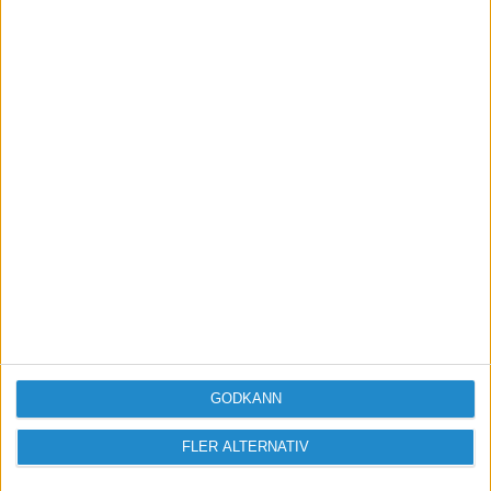
Vill du delta i diskussionen?
Logga in eller registrera dig för att skriva
inlägg och delta i diskussioner.
Logga in / Registrera
GODKÄNN
FLER ALTERNATIV