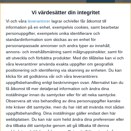
Vi värdesätter din integritet
Bokföring och Redovisning
Vi och våra
leverantorer
lagrar och/eller får åtkomst till
information på en enhet, exempelvis cookies, samt bearbetar
2010-06-23 08:29
personuppgifter, exempelvis unika identifierare och
standardinformation som skickas av en enhet för
personanpassade annonser och andra typer av innehåll,
Vår affärsidé är att erbjuda våra kunder ett brett
annons- och innehållsmätning samt målgruppsinsikter, samt för
utbud av redovisningstjänster till
att utveckla och förbättra produkter.
Med din tillåtelse kan vi och
konkurrenskraftiga priser med bibehållen
våra leverantörer använda exakta uppgifter om geografisk
kvalité i arbetet. Vi skräddarsyr en lösning som
positionering och identifiering via skanning av enheten. Du kan
klicka för att godkänna vår och våra leverantörers
passar er verksamhet. Vi tillämpar timdebitering
uppgiftsbehandling enligt beskrivningen ovan. Alternativt kan du
alternativt ett fast pris per månad enligt
få åtkomst till mer detaljerad information och ändra dina
överenskommelse.
inställningar innan du samtycker eller för att neka samtycke.
Våra kunder i dag är företag som sysslar b.l.a
Observera att viss behandling av dina personuppgifter kanske
med Affiliate marketing, Webbdesign
inte kräver ditt samtycke, men du har rätt att invända mot sådan
uppgiftsbehandling. Dina inställningar gäller endast den här
men även inom andra branscher.
webbplatsen. Du kan när som helst ändra dina preferenser eller
Titta in på hemsidan för mer info och
dra tillbaka ditt samtycke genom att gå tillbaka till denna
kontaktinfo