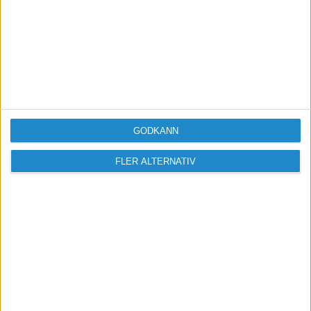
vi lyckas med företaget.
Mvh,
/Mohammad Mustafa
Datanördarna
GODKÄNN
FLER ALTERNATIV