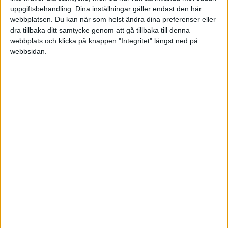
alltid ringa till 08 400 20 341.
uppgiftsbehandling. Dina inställningar gäller endast den här
webbplatsen. Du kan när som helst ändra dina preferenser eller
Tack,
dra tillbaka ditt samtycke genom att gå tillbaka till denna
Mohammad Mustafa
webbplats och klicka på knappen "Integritet" längst ned på
webbsidan.
Datanördarna.com
datanordrna
2009-09-01 07:43
Hej Igen!
fick ett riktigt intressant email som jag vill dela
med mig och svara på synpunkterna då jag tror
verkligen att de har kommit ifrån detta forum 😃