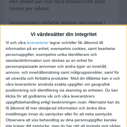
men istället kan man hyra teknikern ett antal
timmar per månad.
Serviceavtalen omfattar datorer och servrar i
nätverket. vi har olika paket som börjar men låga
Vi värdesätter din integritet
139 Kr per dator upp till fasta priser per månad
Vi och våra
leverantorer
lagrar och/eller får åtkomst till
som täcker ev. support avgifter för att slippa
information på en enhet, exempelvis cookies, samt bearbetar
höga och plötsliga avgifter.
personuppgifter, exempelvis unika identifierare och
standardinformation som skickas av en enhet för
Vi arbetar med webbutveckling i php och
personanpassade annonser och andra typer av innehåll,
använder oss av CMS systemet Joomla. Vi har
annons- och innehållsmätning samt målgruppsinsikter, samt för
att utveckla och förbättra produkter.
Med din tillåtelse kan vi och
snabbt etablerad oss i markanden genom
våra leverantörer använda exakta uppgifter om geografisk
samarbeten med service leverantörer och
positionering och identifiering via skanning av enheten. Du kan
omfattande reklam kampanjer.
klicka för att godkänna vår och våra leverantörers
uppgiftsbehandling enligt beskrivningen ovan. Alternativt kan du
Tvecka inte att ta en titt på våran
få åtkomst till mer detaljerad information och ändra dina
inställningar innan du samtycker eller för att neka samtycke.
www.datanordarna.com
eller skicka ett brev till
Observera att viss behandling av dina personuppgifter kanske
[email]info@datanordarna.com[/email], du kan
inte kräver ditt samtycke, men du har rätt att invända mot sådan