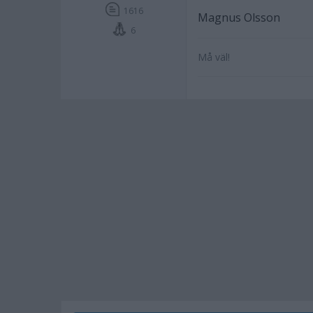
1616
Magnus Olsson
6
Må väl!