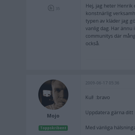
Hej, jag heter Henrik 
35
konstnärlig verksamhet
typen av kläder jag g
vanlig dag. Har ännu 
communitys där många 
också.
2009-06-17 05:36
Kul! :bravo
Uppdatera gärna ditt 
Mojo
Med vänliga hälsning
Toppskribent