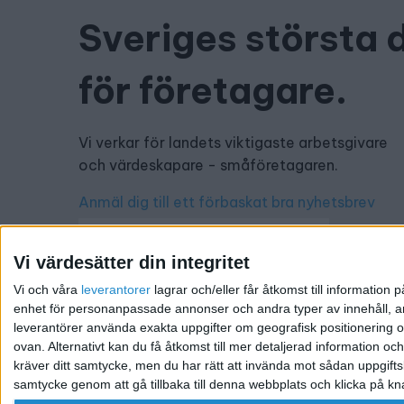
Sveriges största 
för företagare.
Vi verkar för landets viktigaste arbetsgivare
och värdeskapare - småföretagaren.
Anmäl dig till ett förbaskat bra nyhetsbrev
Vi värdesätter din integritet
Vi och våra
leverantorer
lagrar och/eller får åtkomst till informatio
Har du ett nyhetstips?
enhet för personanpassade annonser och andra typer av innehåll, ann
leverantörer använda exakta uppgifter om geografisk positionering oc
Kontakta oss: info@foretagande.se
ovan. Alternativt kan du få åtkomst till mer detaljerad information oc
kräver ditt samtycke, men du har rätt att invända mot sådan uppgifts
samtycke genom att gå tillbaka till denna webbplats och klicka på kn
@ 2026 Företagande.se. All rights reserved. | Ansvari