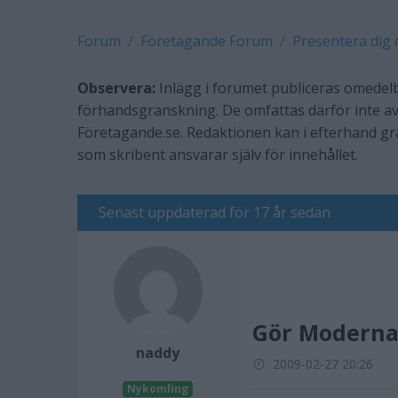
Forum
Företagande Forum
Presentera dig 
Observera:
Inlägg i forumet publiceras omedelb
förhandsgranskning. De omfattas därför inte av
Företagande.se. Redaktionen kan i efterhand g
som skribent ansvarar själv för innehållet.
Senast uppdaterad för 17 år sedan
Gör Moderna
naddy
2009-02-27 20:26
Nykomling