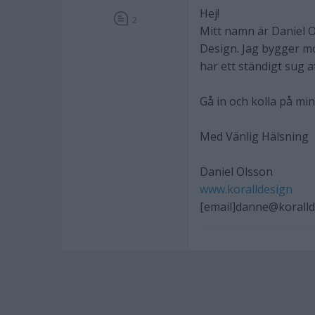
Hej!
2
Mitt namn är Daniel O
Design. Jag bygger mo
har ett ständigt sug 
Gå in och kolla på min
Med Vänlig Hälsning
Daniel Olsson
www.koralldesign
[email]danne@koralld