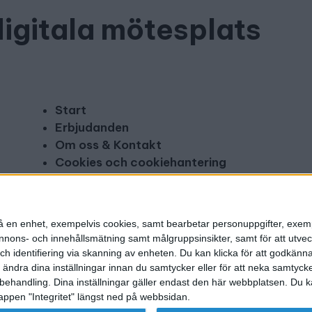
digitala mötesplats
Start
Erbjudanden
Om oss & Kontakt
Cookies och cookiehantering
Copyright och disclaimer
Annonsera
n på en enhet, exempelvis cookies, samt bearbetar personuppgifter, exem
ons- och innehållsmätning samt målgruppsinsikter, samt för att utveck
h identifiering via skanning av enheten. Du kan klicka för att godkänn
h ändra dina inställningar innan du samtycker eller för att neka samtyck
behandling. Dina inställningar gäller endast den här webbplatsen. Du kan
appen "Integritet" längst ned på webbsidan.
g utgivare: Mikael Karlsson