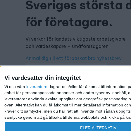
Sveriges största 
för företagare.
Vi verkar för landets viktigaste arbetsgivare
och värdeskapare - småföretagaren.
Anmäl dig till ett förbaskat bra nyhetsbrev
Vi värdesätter din integritet
Vi och våra
leverantorer
lagrar och/eller får åtkomst till informatio
Har du ett nyhetstips?
enhet för personanpassade annonser och andra typer av innehåll, ann
leverantörer använda exakta uppgifter om geografisk positionering oc
Kontakta oss: info@foretagande.se
ovan. Alternativt kan du få åtkomst till mer detaljerad information oc
kräver ditt samtycke, men du har rätt att invända mot sådan uppgifts
samtycke genom att gå tillbaka till denna webbplats och klicka på kn
@ 2026 Företagande.se. All rights reserved. | Ansvari
FLER ALTERNATIV