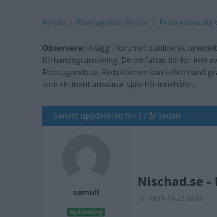
Forum
Företagande Forum
Presentera dig 
Observera:
Inlägg i forumet publiceras omedelb
förhandsgranskning. De omfattas därför inte av
Företagande.se. Redaktionen kan i efterhand g
som skribent ansvarar själv för innehållet.
Senast uppdaterad för 17 år sedan
Nischad.se -
samull
2008-10-22 06:01
Nykomling