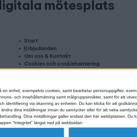
digitala mötesplats
Start
Erbjudanden
Om oss & Kontakt
Cookies och cookiehantering
Copyright och disclaimer
Annonsera
n på en enhet, exempelvis cookies, samt bearbetar personuppgifter, exem
ons- och innehållsmätning samt målgruppsinsikter, samt för att utveck
h identifiering via skanning av enheten. Du kan klicka för att godkänn
h ändra dina inställningar innan du samtycker eller för att neka samtyck
behandling. Dina inställningar gäller endast den här webbplatsen. Du kan
appen "Integritet" längst ned på webbsidan.
g utgivare: Mikael Karlsson