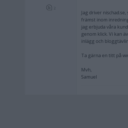
2
Jag driver nischad.se
främst inom inrednin
jag erbjuda våra kun
genom klick. Vi kan 
inlägg och bloggtävli
Ta gärna en titt på w
Mvh,
Samuel