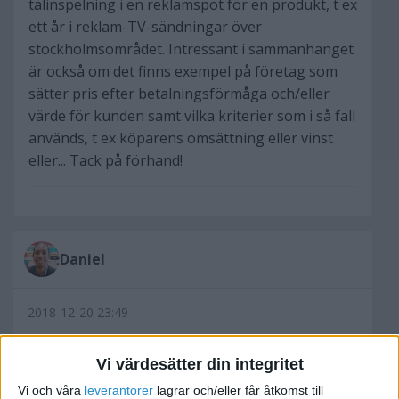
talinspelning i en reklamspot för en produkt, t ex
ett år i reklam-TV-sändningar över
stockholmsområdet. Intressant i sammanhanget
är också om det finns exempel på företag som
sätter pris efter betalningsförmåga och/eller
värde för kunden samt vilka kriterier som i så fall
används, t ex köparens omsättning eller vinst
eller... Tack på förhand!
Daniel
2018-12-20 23:49
Svåra frågor, kan göra ett försök:
Vi värdesätter din integritet
Vi och våra
leverantorer
lagrar och/eller får åtkomst till