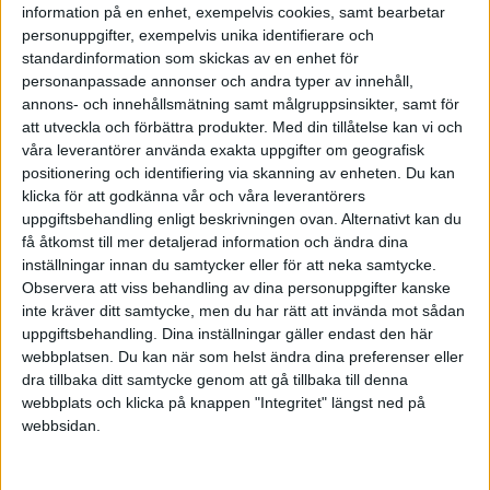
1. Baserat på omsättning, antal anställda (osv) så
information på en enhet, exempelvis cookies, samt bearbetar
tror jag att vi här har ett attraktivt pris till dig
personuppgifter, exempelvis unika identifierare och
standardinformation som skickas av en enhet för
2. Denna frågan är lite luddig och svaret kommer
personanpassade annonser och andra typer av innehåll,
annons- och innehållsmätning samt målgruppsinsikter, samt för
bli än luddigare. Det du kan marknadsföra är
att utveckla och förbättra produkter.
Med din tillåtelse kan vi och
tidigare kunder som referenser, exempelvis "när
våra leverantörer använda exakta uppgifter om geografisk
företag X körde en kampanj såg man en ökning
positionering och identifiering via skanning av enheten. Du kan
av leads med 300%"
klicka för att godkänna vår och våra leverantörers
uppgiftsbehandling enligt beskrivningen ovan. Alternativt kan du
få åtkomst till mer detaljerad information och ändra dina
Jag kan väl säga att som kund tar jag sådant med
inställningar innan du samtycker eller för att neka samtycke.
en nypa salt och lever efter devisen att man
Observera att viss behandling av dina personuppgifter kanske
betalar efter resultat. Det har gjort att många
inte kräver ditt samtycke, men du har rätt att invända mot sådan
företag försvunnit från radarn men istället får
uppgiftsbehandling. Dina inställningar gäller endast den här
jag företagare som genuint tror på sig själva att
webbplatsen. Du kan när som helst ändra dina preferenser eller
dra tillbaka ditt samtycke genom att gå tillbaka till denna
arbeta med.
webbplats och klicka på knappen "Integritet" längst ned på
webbsidan.
Hos mig jobbar vi delvis efter
betalningsförmåga, likaså gör hotell och