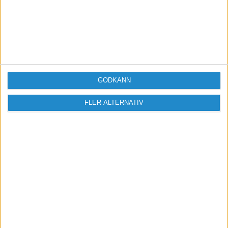
William
2023-07-05 11:14
Svar till
Startify
:
Regga "Bolagsnamn Se AB" då kanske.
GODKÄNN
Varför vill du ha domännamnet som
bolagsnamn?
FLER ALTERNATIV
Ja varför inte det kan vara en bra ide som knepp
🙂
Letar ni lediga lokaler i framtiden kolla
här