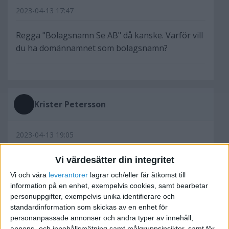
2023-04-13 17:47
Regga "Bolagsnamn Se AB" då kanske. Varför vill
du ha domännamnet som bolagsnamn?
Krister Petersson
2023-04-13 19:05
Vi värdesätter din integritet
Svar till
Startify
:
Vi och våra
leverantorer
lagrar och/eller får åtkomst till
Regga "Bolagsnamn Se AB" då kanske.
information på en enhet, exempelvis cookies, samt bearbetar
Varför vill du ha domännamnet som
personuppgifter, exempelvis unika identifierare och
bolagsnamn?
standardinformation som skickas av en enhet för
personanpassade annonser och andra typer av innehåll,
........
annons- och innehållsmätning samt målgruppsinsikter, samt för