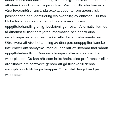
att utveckla och förbättra produkter.
Med din tillåtelse kan vi och
våra leverantörer använda exakta uppgifter om geografisk
positionering och identifiering via skanning av enheten. Du kan
klicka för att godkänna vår och våra leverantörers
uppgiftsbehandling enligt beskrivningen ovan. Alternativt kan du
Emil Pettersson
få åtkomst till mer detaljerad information och ändra dina
inställningar innan du samtycker eller för att neka samtycke.
2023-04-13 20:27
Observera att viss behandling av dina personuppgifter kanske
inte kräver ditt samtycke, men du har rätt att invända mot sådan
uppgiftsbehandling. Dina inställningar gäller endast den här
Om du redan äger domännamnet så spelar det
webbplatsen. Du kan när som helst ändra dina preferenser eller
väl ingen roll om bolagsnamnet slutar på AB eller
dra tillbaka ditt samtycke genom att gå tillbaka till denna
SE?
webbplats och klicka på knappen "Integritet" längst ned på
webbsidan.
I vårt fall har vi ju bara
www.nifamc.se
- vi har inte
med AB i domännamnet.
Nifa MC AB - MC-kläder - alltid fri frakt!