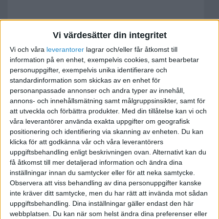
Eftersöker Mallar till
Vi värdesätter din integritet
Köpekontrakt och Köpebrev
Vi och våra
leverantorer
lagrar och/eller får åtkomst till
2018-05-31 13:44
information på en enhet, exempelvis cookies, samt bearbetar
personuppgifter, exempelvis unika identifierare och
standardinformation som skickas av en enhet för
Jag har försökt beställa mallar på denna hemsida
personanpassade annonser och andra typer av innehåll,
dels i går kväll (onsdag) dels åter i morse.
annons- och innehållsmätning samt målgruppsinsikter, samt för
Det såg rätt ut, och Svarsmeddeladet löd:
att utveckla och förbättra produkter.
Med din tillåtelse kan vi och
våra leverantörer använda exakta uppgifter om geografisk
positionering och identifiering via skanning av enheten. Du kan
Din mall är på väg!
klicka för att godkänna vår och våra leverantörers
Den mall du frågade efter har nu skickats till den
uppgiftsbehandling enligt beskrivningen ovan. Alternativt kan du
e-postadress du angav. Hoppas du blir nöjd.
få åtkomst till mer detaljerad information och ändra dina
inställningar innan du samtycker eller för att neka samtycke.
Men inget har kommit fram till mig.
Observera att viss behandling av dina personuppgifter kanske
inte kräver ditt samtycke, men du har rätt att invända mot sådan
Någon som vet varför, det hänger upp sig?
uppgiftsbehandling. Dina inställningar gäller endast den här
webbplatsen. Du kan när som helst ändra dina preferenser eller