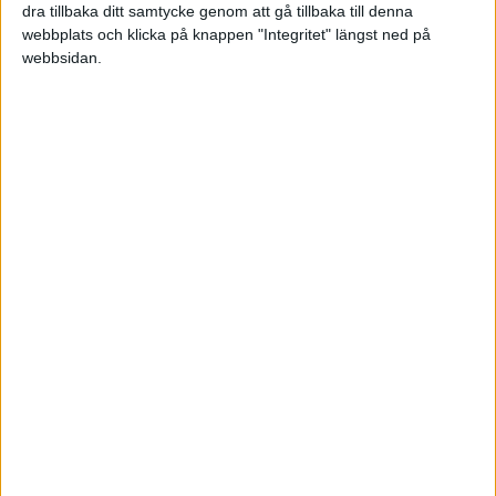
dra tillbaka ditt samtycke genom att gå tillbaka till denna
webbplats och klicka på knappen "Integritet" längst ned på
webbsidan.
Patrik Nilsson
2018-06-04 09:46
Hej,
Kolla bland din spam, de kan hamna där ibland.
Är rätt mejl angiven så ska det fungera.