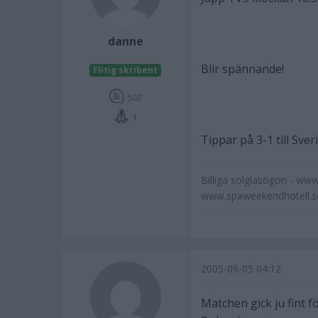
danne
Blir spännande!
Flitig skribent
507
1
Tippar på 3-1 till Sver
Billiga solglasögon - www
www.spaweekendhotell.se
2005-09-05 04:12
Matchen gick ju fint fö