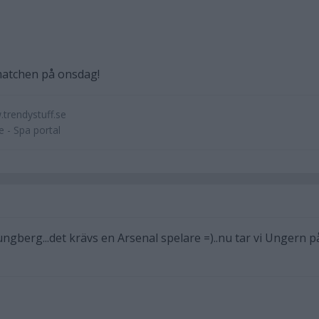
matchen på onsdag!
.trendystuff.se
 - Spa portal
ngberg...det krävs en Arsenal spelare =)..nu tar vi Ungern p