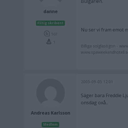
Bulgarien.
danne
Flitig skribent
Nu ser vi fram emot 
507
1
Billiga solglasögon - www
www.spaweekendhotell.se
2005-09-05 12:01
Säger bara Freddie Lju
onsdag oxå...
Andreas Karlsson
Medlem