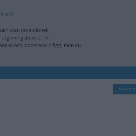
kval??
art utan redaktionell
 utgivningsbeviset för
ranska och moderera inlägg, men du
Skriv svar