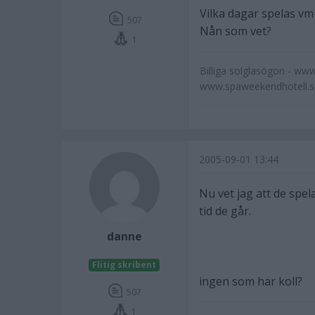
Vilka dagar spelas vm
507
Nån som vet?
1
Billiga solglasögon - www
www.spaweekendhotell.se
2005-09-01 13:44
Nu vet jag att de spel
tid de går.
danne
Flitig skribent
ingen som har koll?
507
1