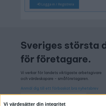
Logga in / Registrera
Sveriges största 
för företagare.
Vi verkar för landets viktigaste arbetsgivare
och värdeskapare - småföretagaren.
Anmäl dig till ett förbaskat bra nyhetsbrev
Vi värdesätter din integritet