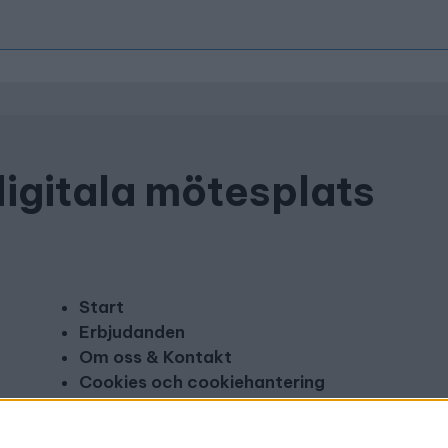
digitala mötesplats
Start
Erbjudanden
Om oss & Kontakt
Cookies och cookiehantering
Copyright och disclaimer
Annonsera