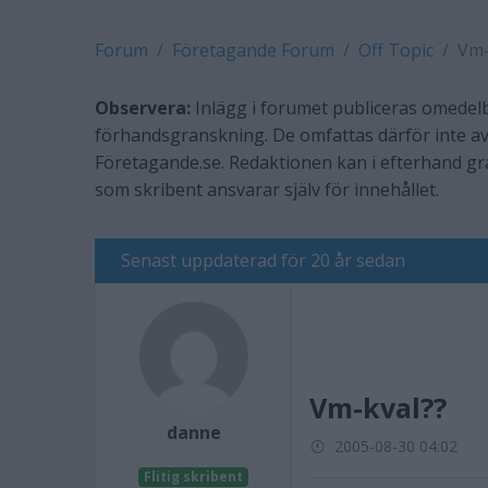
Forum
Företagande Forum
Off Topic
Vm-
Observera:
Inlägg i forumet publiceras omedelb
förhandsgranskning. De omfattas därför inte av
Företagande.se. Redaktionen kan i efterhand g
som skribent ansvarar själv för innehållet.
Senast uppdaterad för 20 år sedan
Vm-kval??
danne
2005-08-30 04:02
Flitig skribent