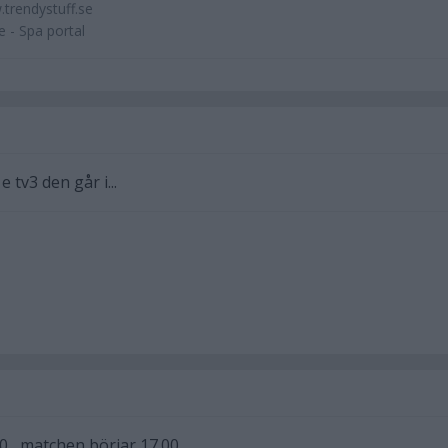
.trendystuff.se
 - Spa portal
 tv3 den går i...
0 , matchen börjar 17.00.